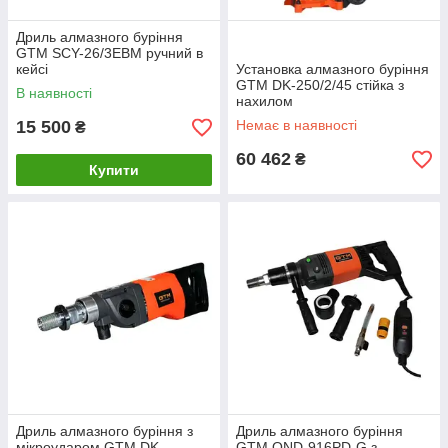
Дриль алмазного буріння
GTM SCY-26/3EBM ручний в
кейсі
Установка алмазного буріння
GTM DK-250/2/45 стійка з
В наявності
нахилом
15 500
Немає в наявності
₴
60 462
₴
Купити
Дриль алмазного буріння з
Дриль алмазного буріння
мікроударом GTM DK-
GTM OND-916PD-G з