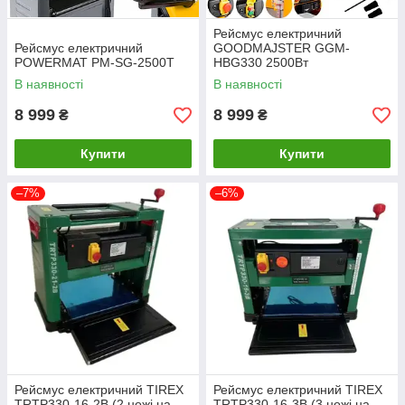
Рейсмус електричний
Рейсмус електричний
GOODMAJSTER GGM-
POWERMAT PM-SG-2500T
HBG330 2500Вт
В наявності
В наявності
8 999
8 999
₴
₴
Купити
Купити
–7%
–6%
Рейсмус електричний TIREX
Рейсмус електричний TIREX
TRTP330-16-2B (2 ножі на
TRTP330-16-3B (3 ножі на