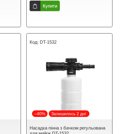
Купити
DT-1532
–40%
Залишилось 2 дні
Насадка пінна з бачком регульована
для мийок DT-1532