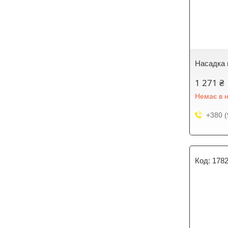
Насадка п
1 271 ₴
Немає в н
+380 (
178