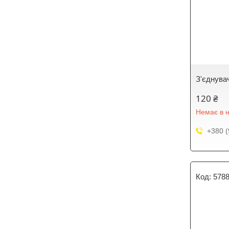
З'єднувач
120 ₴
Немає в н
+380 (
578