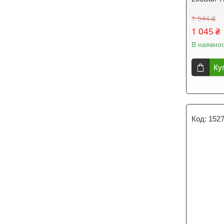
1 544 ₴
1 045 ₴
В наявнос
Ку
152