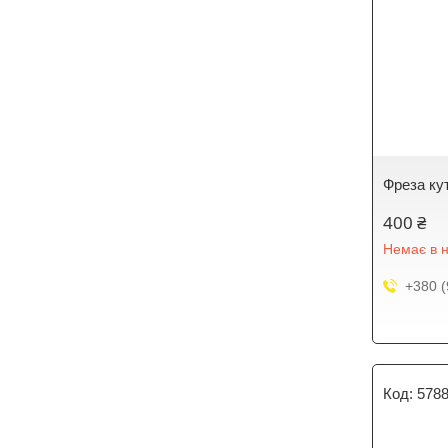
Фреза кут
400 ₴
Немає в н
+380 (
578