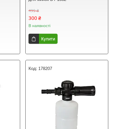
499 ₴
300 ₴
В наявності
Купити
178207