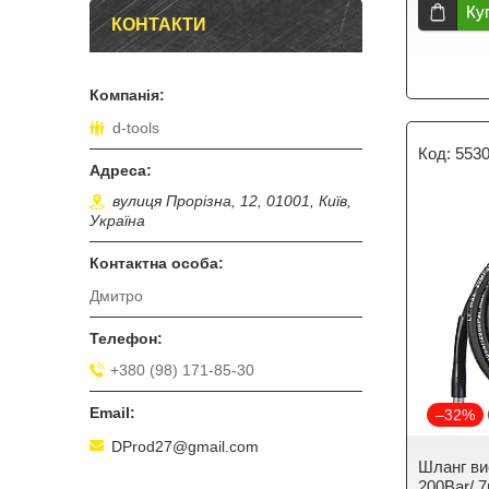
Ку
КОНТАКТИ
d-tools
553
вулиця Прорізна, 12, 01001, Київ,
Україна
Дмитро
+380 (98) 171-85-30
–32%
DProd27@gmail.com
Шланг вис
200Bar/ 