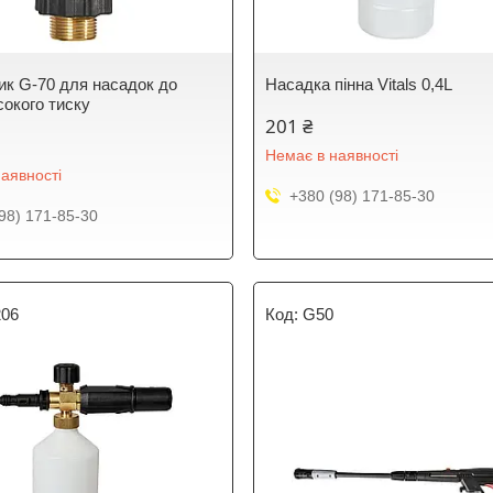
ик G-70 для насадок до
Насадка пінна Vitals 0,4L
сокого тиску
201 ₴
Немає в наявності
аявності
+380 (98) 171-85-30
98) 171-85-30
206
G50