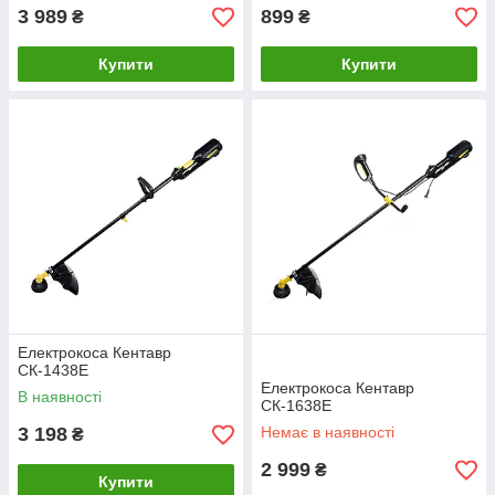
3 989
899
₴
₴
Купити
Купити
Електрокоса Кентавр
СК-1438Е
Електрокоса Кентавр
В наявності
СК-1638Е
3 198
Немає в наявності
₴
2 999
₴
Купити