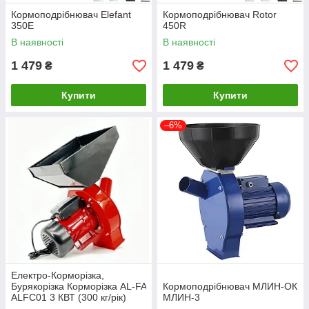
Кормоподрібнювач Elefant
Кормоподрібнювач Rotor
350E
450R
В наявності
В наявності
1 479
1 479
₴
₴
Купити
Купити
–6%
Електро-Корморізка,
Бурякорізка Корморізка AL-FA
Кормоподрібнювач МЛИН-ОК
ALFC01 3 КВТ (300 кг/рік)
МЛИН-3