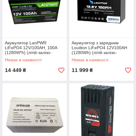
Акумулятор LanPWR
Акумулятор з зарядним
LiFePO4 12V/100AH, 100A
Louitton LiFePO4 12V100AH
(1280W*h) (літій-залізо-
(1280Wh) (літій-залізо-
фосфатний акумулятор для
фосфатний акумулятор для
Немає в наявності
Немає в наявності
ДБЖ (UPS))
ДБЖ (UPS))
14 449
11 999
₴
₴