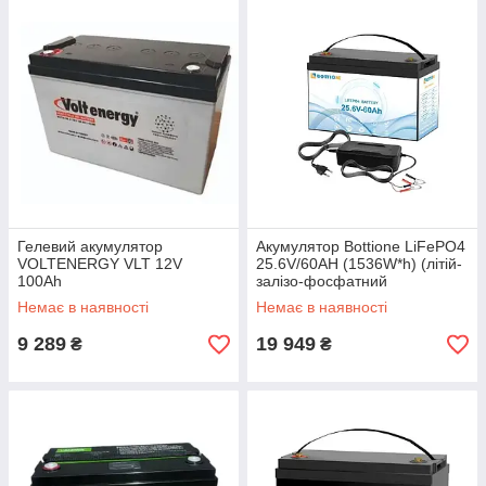
Гелевий акумулятор
Акумулятор Bottione LiFePO4
VOLTENERGY VLT 12V
25.6V/60AH (1536W*h) (літій-
100Ah
залізо-фосфатний
акумулятор для ДБЖ (UPS))
Немає в наявності
Немає в наявності
9 289
19 949
₴
₴