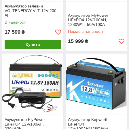
Акумулятор гелевий
VOLTENERGY VLT 12V 200
Ah
Акумулятор FlyPower
LiFePO4 12V/100AH,
В наявності
1280W*h, 50А/100А
17 599
Немає в наявності
₴
15 999
₴
Купити
Акумулятор FlyPower
Акумулятор Kepworth
LiFePO4 12V/180AH,
LiFePO4
2304W*h
12V/100AH(1280W*h)