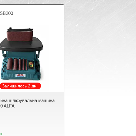
SB200
Залишилось 2 дні
ійна шліфувальна машина
0 ALFA
ті