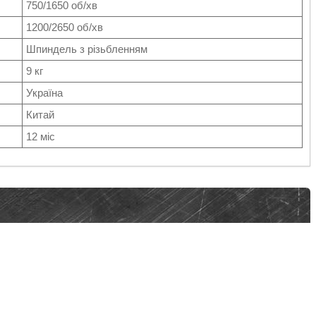
750/1650 об/хв
1200/2650 об/хв
Шпиндель з різьбленням
9 кг
Україна
Китай
12 міс