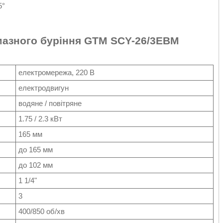
5°
лмазного буріння GTM SCY-26/3EBM
електромережа, 220 В
електродвигун
водяне / повітряне
1.75 / 2.3 кВт
165 мм
до 165 мм
до 102 мм
1 1/4"
3
400/850 об/хв