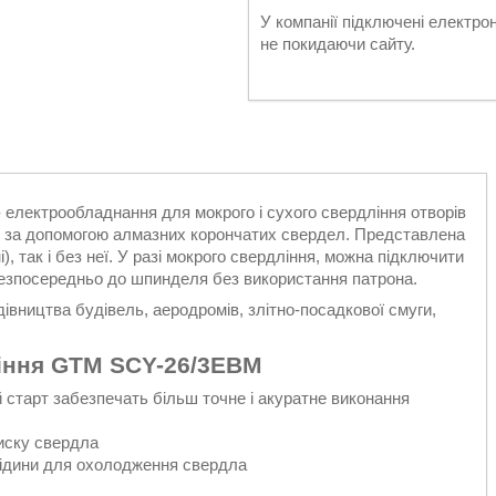
У компанії підключені електро
не покидаючи сайту.
- електрообладнання для мокрого і сухого свердління отворів
нях за допомогою алмазних корончатих свердел. Представлена
, так і без неї. У разі мокрого свердління, можна підключити
езпосередньо до шпинделя без використання патрона.
івництва будівель, аеродромів, злітно-посадкової смуги,
ління GTM SCY-26/3EBM
 старт забезпечать більш точне і акуратне виконання
тиску свердла
ідини для охолодження свердла