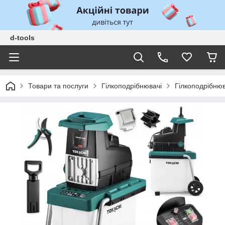
d-tools
Товари та послуги
Гілкоподрібнювачі
Гілкоподрібню