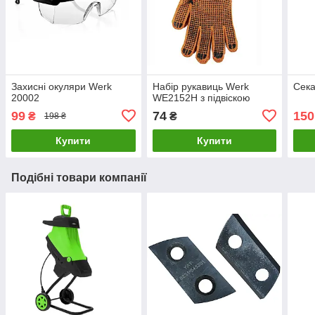
Захисні окуляри Werk
Набір рукавиць Werk
Сека
20002
WE2152H з підвіскою
99
74
150
₴
₴
198 ₴
Купити
Купити
Подібні товари компанії