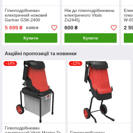
Гілкоподрібнювач
Ніж до гілкоподрібнювача
Елек
електричний ножовий
електричного Vitals
гілк
Gartner GSK-2400
Zs2445j
W-0
5 699
600
2 5
₴
₴
6 099 ₴
Купити
Купити
Акційні пропозиції та новинки
–14%
–12%
Гілкоподрібнювач
електричний Vitals Master Zs
Гілкоподрібнювач