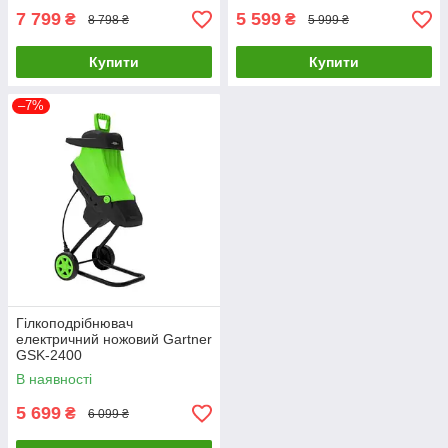
7 799
5 599
₴
₴
8 798 ₴
5 999 ₴
Купити
Купити
–7%
Гілкоподрібнювач
електричний ножовий Gartner
GSK-2400
В наявності
5 699
₴
6 099 ₴