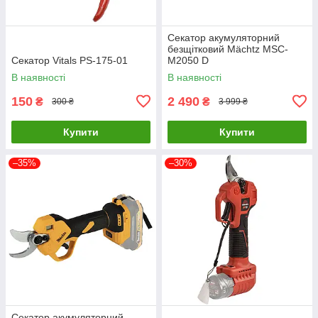
Секатор акумуляторний
безщітковий Mächtz MSC-
Секатор Vitals PS-175-01
M2050 D
В наявності
В наявності
150
2 490
₴
₴
300 ₴
3 999 ₴
Купити
Купити
–35%
–30%
Секатор акумуляторний