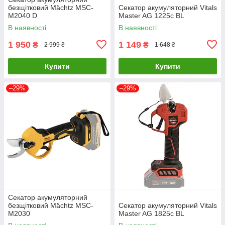
безщітковий Mächtz MSC-
Секатор акумуляторний Vitals
M2040 D
Master AG 1225c BL
В наявності
В наявності
1 950
1 149
₴
₴
2 999 ₴
1 648 ₴
Купити
Купити
–29%
–29%
Секатор акумуляторний
безщітковий Mächtz MSC-
Секатор акумуляторний Vitals
M2030
Master AG 1825c BL