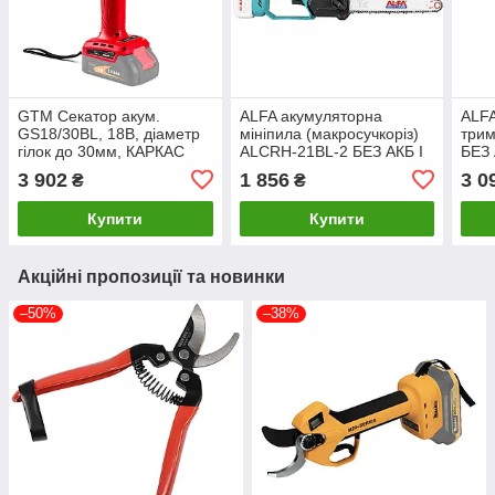
GTM Секатор акум.
ALFA акумуляторна
ALFA
GS18/30BL, 18В, діаметр
мініпила (макросучкоріз)
три
гілок до 30мм, КАРКАС
ALCRH-21BL-2 БЕЗ АКБ І
БЕЗ 
(без АКБ і ЗП)
ЗП
3 902
1 856
3 0
₴
₴
Купити
Купити
Акційні пропозиції та новинки
–50%
–38%