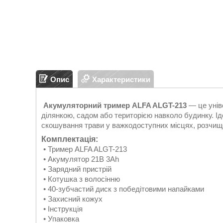
Опис
Характеристики
Акумуляторний тример ALFA ALGT-213
— це унів
ділянкою, садом або територією навколо будинку. Ід
скошування трави у важкодоступних місцях, розчище
Комплектація:
• Тример ALFA ALGT-213
• Акумулятор 21В 3Ah
• Зарядний пристрій
• Котушка з волосінню
• 40-зубчастий диск з победітовими напайками
• Захисний кожух
• Інструкція
• Упаковка