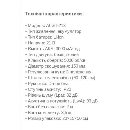
Технічні характеристики:
• Модель: ALGT-213
• Тип живлення: акумулятор
• Тип батареї: Li-ion
• Напруга: 21 В
• Ємність АКБ: 3000 мА·год
• Тип двигуна: безщітковий
• Кількість обертів: 5000 об/хв
• Діаметр скошування: 150 мм
• Регулювання кута: 3 положення
• Штанга: телескопічна (90–120 см)
• Рукоятка: D-подібна
• Ступінь захисту: IP20
• Рівень шуму (Lpa): 82 дБ
• Акустична потужність (LwA): 93 дБ
• Вага без оснастки: 2 кг
• Вага комплекту: 3,5 кг
• Розмір упаковки: 20×15×90 см