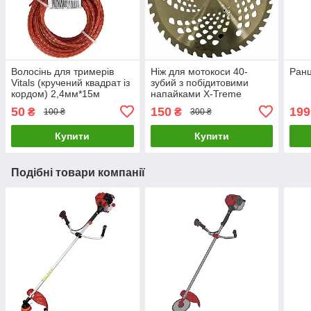
Волосінь для тримерів
Ніж для мотокоси 40-
Ранц
Vitals (кручений квадрат із
зубий з побідитовими
кордом) 2,4мм*15м
напайками X-Treme
255х25.4х1.3 мм
50
150
199
₴
₴
100 ₴
300 ₴
Купити
Купити
Подібні товари компанії