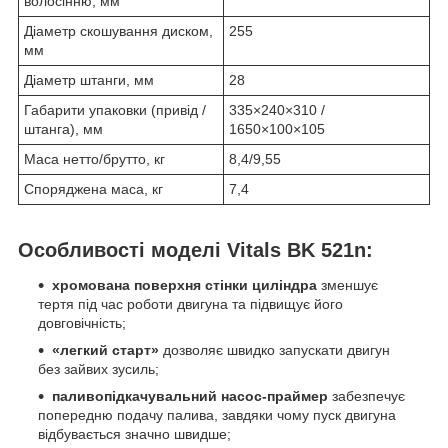
волосінню, мм
Діаметр скошування диском,
255
мм
Діаметр штанги, мм
28
Габарити упаковки (привід /
335×240×310 /
штанга), мм
1650×100×105
Маса нетто/брутто, кг
8,4/9,55
Споряджена маса, кг
7,4
Особливості моделі Vitals BK 521n:
хромована поверхня стінки циліндра
зменшує
тертя під час роботи двигуна та підвищує його
довговічність;
«легкий старт»
дозволяє швидко запускати двигун
без зайвих зусиль;
паливопідкачувальний насос-праймер
забезпечує
попередню подачу палива, завдяки чому пуск двигуна
відбувається значно швидше;