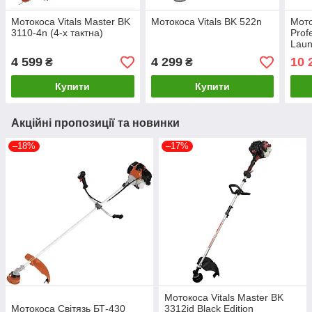
Мотокоса Vitals Master BK
Мотокоса Vitals BK 522n
Мото
3110-4n (4-х тактна)
Prof
Laun
4 599
4 299
10 
₴
₴
Купити
Купити
Акційні пропозиції та новинки
–18%
–17%
Мотокоса Vitals Master BK
Мотокоса Світязь БТ-430
3312jd Black Edition