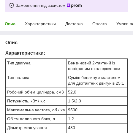
Замовлення під захистом
Опис
Характеристики
Доставка
Оплата
Умови п
Опис
Характеристики:
Тип двигуна
Бензиновий 2-тактний із
повітряним охолодженням
Тип палива
Суміш бензину з мастилом
для двотактних двигунів 25:1
Робочий об'єм циліндра, см3
52,0
Потужність, кВт / к.с.
1,5/2,0
Максимальна частота, об / хв
9500
Об'єм паливного бака, л
1,2
Діаметр скошування
430