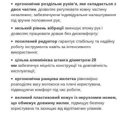
ергономічне роздільне руків’я, яке складається з
двох частин
, дозволяє регулювати кожну частину
незалежно, забезпечуючи індивідуальне налаштування
під зручне положення рук;
низький рівень вібрації
зменшує втому рук і
дозволяє працювати довше без дискомфорту;
посилений редуктор
гарантує стабільну та надійну
роботу інструмента навіть за інтенсивного
використання;
цільна алюмінієва штанга діаметром 28
мм
забезпечує міцність конструкції та довговічність
експлуатації;
ергономічна ранцева жилетка
рівномірно
розподіляє вагу мотокоси на плечі користувача,
підвищуючи комфорт під час роботи;
великий пластиковий кожух із нерухомим ножем,
що обмежує довжину жилки
, підвищує безпеку
користувача та захищає від відлітаючих уламків.