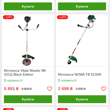
Купити
Купити
–14%
–13%
Мотокоса Vitals Master BK
3312j Black Edition
Мотокоса NOWA TB 5234N
В наявності
В наявності
5 891
2 699
₴
₴
6 890 ₴
3 099 ₴
Купити
Купити
–13%
–12%