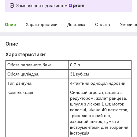
Замовлення під захистом
Опис
Характеристики
Доставка
Оплата
Умови п
Опис
Характеристики:
Обсяг паливного бака
0,7 л
Обсяг циліндра
31 куб.см
Тип двигуна
4-тактний одноциліндровий
Комплектація
Силовий агрегат, штанга з
редуктором, жилет ранцева,
шпуля з ліскою 1 шт, моток
волосіні, ніж на 40 пелюсток,
трипелюстковий ніж,
захисний щиток, сумка з
інструментами для збирання,
інструкція