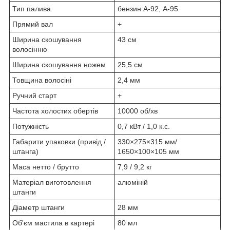
Тип палива
бензин А-92, А-95
Прямий вал
+
Ширина скошування
43 см
волосінню
Ширина скошування ножем
25,5 см
Товщина волосіні
2,4 мм
Ручний старт
+
Частота холостих обертів
10000 об/хв
Потужність
0,7 кВт / 1,0 к.с.
Габарити упаковки (привід /
330×275×315 мм/
штанга)
1650×100×105 мм
Маса нетто / брутто
7,9 / 9,2 кг
Матеріал виготовлення
алюміній
штанги
Діаметр штанги
28 мм
Об'єм мастила в картері
80 мл