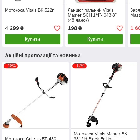
Мотокоса Vitals BK 522n
Ланцюг пильний Vitals
Заря
Master SСH 1/4"-.043 8"
Mast
(48 ланок)
4 299
198
1 6
₴
₴
Купити
Купити
Акційні пропозиції та новинки
–18%
–17%
Мотокоса Vitals Master BK
Мотокоса Світязь БТ-430
3312jd Black Edition