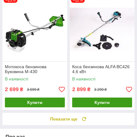
–13%
–12%
Мотокоса бензинова
Коса бензинова ALFA BC426
Буковина М-430
4,6 кВт.
В наявності
В наявності
2 699
2 899
₴
₴
3 099 ₴
3 299 ₴
Купити
Купити
Показати ще
Про нас