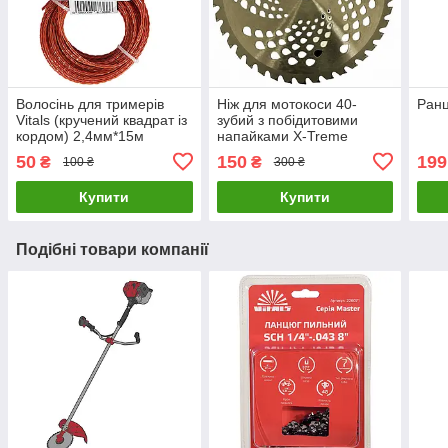
Волосінь для тримерів
Ніж для мотокоси 40-
Ранц
Vitals (кручений квадрат із
зубий з побідитовими
кордом) 2,4мм*15м
напайками X-Treme
255х25.4х1.3 мм
50
150
199
₴
₴
100 ₴
300 ₴
Купити
Купити
Подібні товари компанії