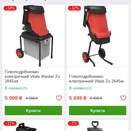
–14%
–12%
Гілкоподрібнювач
електричний Vitals Master Zs
Гілкоподрібнювач
2845wt
електричний Vitals Zs 2645w
В наявності
В наявності
5 999
5 699
₴
₴
6 998 ₴
6 498 ₴
Купити
Купити
–11%
–7%