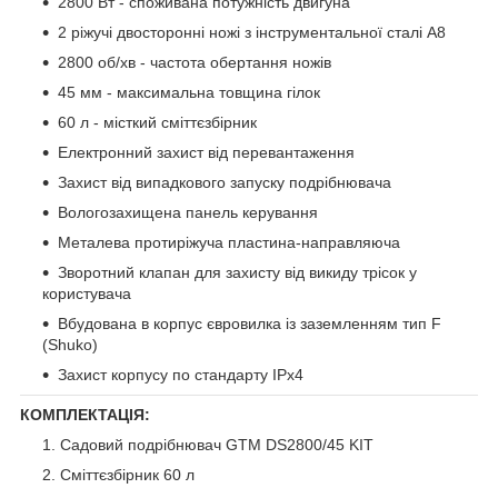
2800 Вт - споживана потужність двигуна
2 ріжучі двосторонні ножі з інструментальної сталі A8
2800 об/хв - частота обертання ножів
45 мм - максимальна товщина гілок
60 л - місткий сміттєзбірник
Електронний захист від перевантаження
Захист від випадкового запуску подрібнювача
Вологозахищена панель керування
Металева протиріжуча пластина-направляюча
Зворотний клапан для захисту від викиду трісок у
користувача
Вбудована в корпус євровилка із заземленням тип F
(Shuko)
Захист корпусу по стандарту IPx4
КОМПЛЕКТАЦІЯ:
Садовий подрібнювач GTM DS2800/45 KIT
Сміттєзбірник 60 л