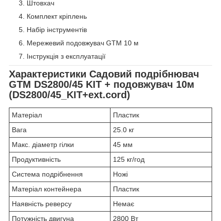
Штовхач
Комплект кріплень
Набір інструментів
Мережевий подовжувач GTM 10 м
Інструкція з експлуатації
Характеристики
Садовий подрібнювач
GTM DS2800/45 KIT + подовжувач 10м
(DS2800/45_KIT+ext.cord)
Матеріал
Пластик
Вага
25.0 кг
Макс. діаметр гілки
45 мм
Продуктивність
125 кг/год
Система подрібнення
Ножі
Матеріал контейнера
Пластик
Наявність реверсу
Немає
Потужність двигуна
2800 Вт