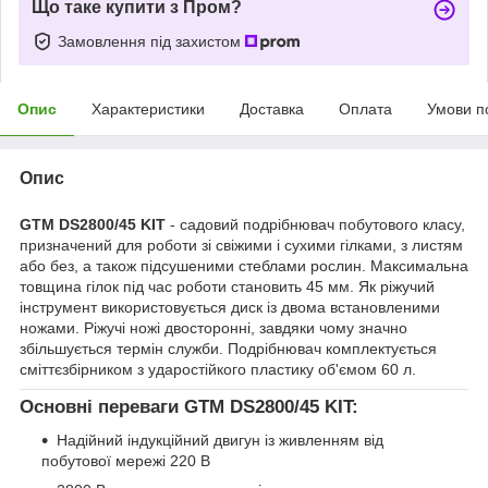
Що таке купити з Пром?
Замовлення під захистом
Опис
Характеристики
Доставка
Оплата
Умови п
Опис
GTM DS2800/45 KIT
- садовий подрібнювач побутового класу,
призначений для роботи зі свіжими і сухими гілками, з листям
або без, а також підсушеними стеблами рослин. Максимальна
товщина гілок під час роботи становить 45 мм. Як ріжучий
інструмент використовується диск із двома встановленими
ножами. Ріжучі ножі двосторонні, завдяки чому значно
збільшується термін служби. Подрібнювач комплектується
сміттєзбірником з ударостійкого пластику об'ємом 60 л.
Основні переваги GTM DS2800/45 KIT:
Надійний індукційний двигун із живленням від
побутової мережі 220 В