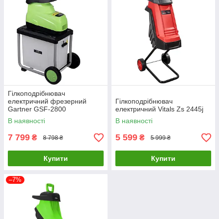
Гілкоподрібнювач
електричний фрезерний
Гілкоподрібнювач
Gartner GSF-2800
електричний Vitals Zs 2445j
В наявності
В наявності
7 799
5 599
₴
₴
8 798 ₴
5 999 ₴
Купити
Купити
–7%