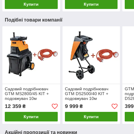
Купити
Купити
Подібні товари компанії
Садовий подрібнювач
Садовий подрібнювач
GTM
GTM MS2800/45 KIT +
GTM DS2500/40 KIT +
подр
подовжувач 10м
подовжувач 10м
DS28
(2шт
12 359
9 999
399
₴
₴
Купити
Купити
Акційні пропозиції та новинки