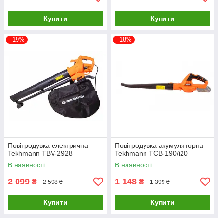
Купити
Купити
–19%
–18%
Повітродувка електрична
Повітродувка акумуляторна
Tekhmann TBV-2928
Tekhmann ТСВ-190/i20
В наявності
В наявності
2 099
1 148
₴
₴
2 598 ₴
1 399 ₴
Купити
Купити