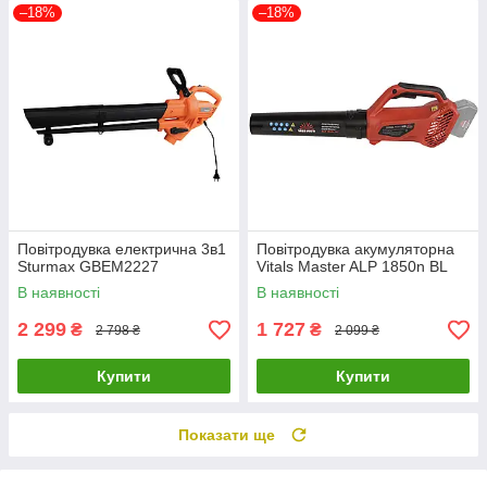
–18%
–18%
Повітродувка електрична 3в1
Повітродувка акумуляторна
Sturmax GBEM2227
Vitals Master ALP 1850n BL
В наявності
В наявності
2 299
1 727
₴
₴
2 798 ₴
2 099 ₴
Купити
Купити
Показати ще