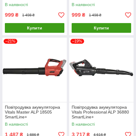
В наявності
В наявності
999
999
₴
₴
1 498 ₴
1 498 ₴
Купити
Купити
–21%
–19%
Повітродувка акумуляторна
Повітродувка акумуляторна
Vitals Master ALP 18505
Vitals Professional ALP 36880
SmartLine+
SmartLine+
В наявності
В наявності
1 487
3 717
₴
₴
1 886 ₴
4 616 ₴