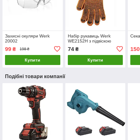
Захисні окуляри Werk
Набір рукавиць Werk
Сека
20002
WE2152H з підвіскою
99
74
150
₴
₴
198 ₴
Купити
Купити
Подібні товари компанії