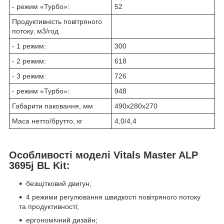
- режим «Турбо»:
52
Продуктивність повітряного
потоку, м3/год
- 1 режим:
300
- 2 режим:
618
- 3 режим:
726
- режим «Турбо»:
948
Габарити паковання, мм
490х280х270
Маса нетто/брутто, кг
4,0/4,4
Особливості моделі Vitals Master ALP
3695j BL Kit:
безщітковий двигун;
4 режими регулювання швидкості повітряного потоку
та продуктивності;
ергономічний дизайн;