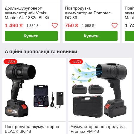
Дриль-шуруповерт
Повітродувка
Пові
акумуляторний Vitals
акумуляторна Domotec
акум
Master AU 1832c BL Kit
DC-36
Mast
1 490
750
1 7
₴
₴
1 889 ₴
1 098 ₴
Купити
Купити
Акційні пропозиції та новинки
–33%
–33%
Повітродувка акумуляторна
Акумуляторна повітродувка
BLACK BK-48
Promax PM-48