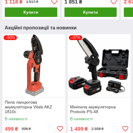
1 118
1 851
2 6
₴
₴
1 517 ₴
Купити
Купити
Акційні пропозиції та новинки
–50%
–37%
Пила ланцюгова
акумуляторна Vitals AKZ
Мініпила акумуляторна
1810c
Protools PS-48
В наявності
В наявності
499
1 499
₴
₴
998 ₴
2 398 ₴