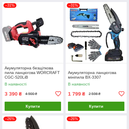
–31%
–31%
Акумуляторна безщіткова
пила ланцюгова WORCRAFT
Акумуляторна ланцюгова
CGC-S20LiB
мініпила BX-3307
В наявності
В наявності
3 390
1 799
₴
₴
4 900 ₴
2 598 ₴
Купити
Купити
–26%
–26%