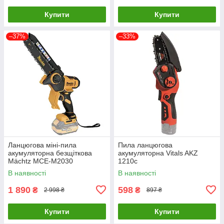
Купити
Купити
–37%
–33%
Ланцюгова міні-пила
Пила ланцюгова
акумуляторна безщіткова
акумуляторна Vitals AKZ
Mächtz MCE-M2030
1210c
В наявності
В наявності
1 890
598
₴
₴
2 998 ₴
897 ₴
Купити
Купити