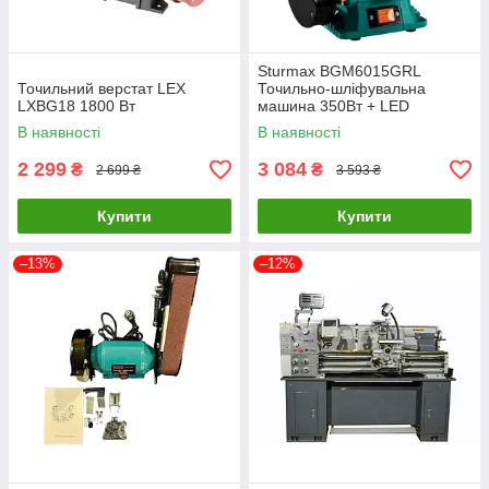
Sturmax BGM6015GRL
Точильний верстат LEX
Точильно-шліфувальна
LXBG18 1800 Вт
машина 350Вт + LED
В наявності
В наявності
2 299
3 084
₴
₴
2 699 ₴
3 593 ₴
Купити
Купити
–13%
–12%