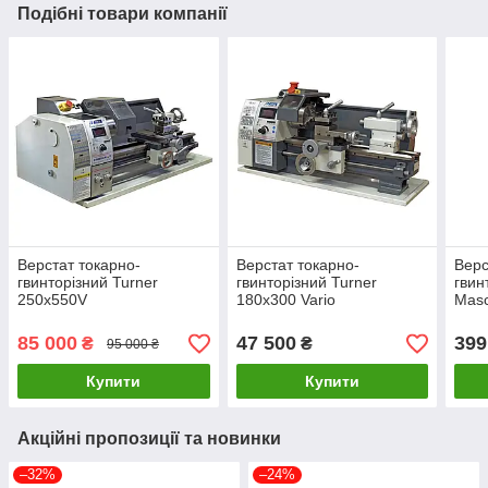
Подібні товари компанії
Верстат токарно-
Верстат токарно-
Верс
гвинторiзний Turner
гвинторізний Turner
гвин
250x550V
180x300 Vario
Masc
360
85 000
47 500
399
₴
₴
95 000 ₴
Купити
Купити
Акційні пропозиції та новинки
–32%
–24%