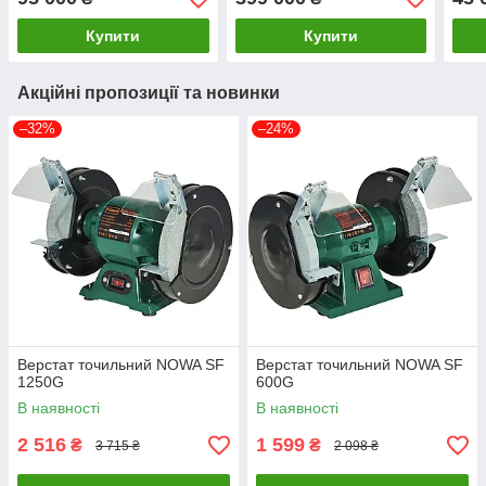
Купити
Купити
Акційні пропозиції та новинки
–32%
–24%
Верстат точильний NOWA SF
Верстат точильний NOWA SF
1250G
600G
В наявності
В наявності
2 516
1 599
₴
₴
3 715 ₴
2 098 ₴