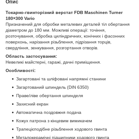
Опис
Токарно-гвинторізний верстат FDB Maschinen Turner
180×300 Vario
Призначений для обробки металевих деталей тіл обертання
діаметром до 180 мм. Можливі операції: точіння,
розточування, обробка циліндричних, конічних і фасонних
поверхонь, нарізання різьблення, підрізання торців,
свердління, зенкування, розгортання отворів.
Область застосування:
Невеликі майстерні, гаражі, дачні приміщення.
Особливості:
Загартовані та шліфовані напрямні станини
Загартований шпиндель (DIN 6350)
Праве/ліве обертання шпинделя
Захисний екран
Автоматична поздовжня подача
Кожух патрона з кінцевим вимикачем
Трапецієподібне різьблення ходового гвинта
Металокерамічні підшипники ходового гвинта