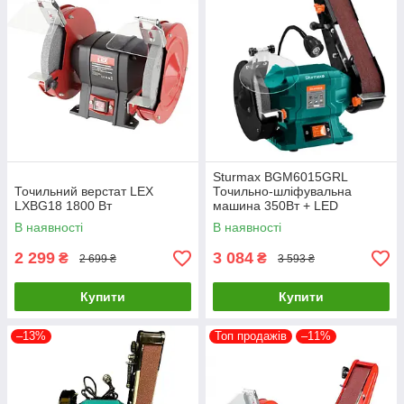
Sturmax BGM6015GRL
Точильний верстат LEX
Точильно-шліфувальна
LXBG18 1800 Вт
машина 350Вт + LED
В наявності
В наявності
2 299
3 084
₴
₴
2 699 ₴
3 593 ₴
Купити
Купити
–13%
Топ продажів
–11%