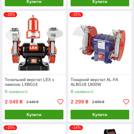
Купити
Купити
–16%
–15%
Точильний верстат LEX з
Токарний верстат AL-FA
лампою LXBG14
ALBG18 1800W
В наявності
В наявності
2 049
2 299
₴
₴
2 449 ₴
2 699 ₴
Купити
Купити
–15%
–14%