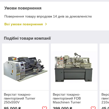
Умови повернення
Повернення товару впродовж 14 днів за домовленістю
Всі умови повернення
Подібні товари компанії
Верстат токарно-
Верстат токарно-
Верс
гвинторiзний Turner
гвинторiзний FDB
гвин
250x550V
Maschinen Turner
210
360x1000W(2,2 kw-DPA
95 000
399 000
45 
₴
₴