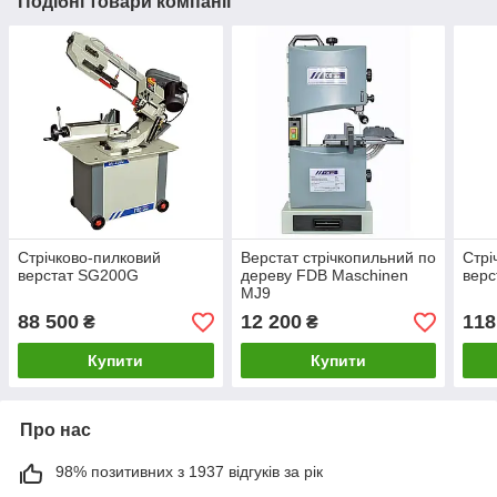
Подібні товари компанії
Стрічково-пилковий
Верстат стрічкопильний по
Стрі
верстат SG200G
дереву FDB Maschinen
вер
MJ9
88 500
12 200
118
₴
₴
Купити
Купити
Про нас
98% позитивних з 1937 відгуків за рік