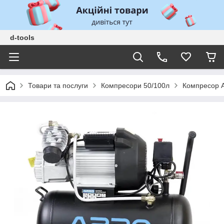
d-tools
Товари та послуги
Компресори 50/100л
Компресор