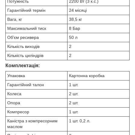
Потужність
2200 Вт (3 к.с.)
Гарантійний термін
24 місяці
Вага, кг
38,5 кг
Максимальний тиск
8 Бар
Об'єм ресивера
50 л
Кількість виходів
2
Кількість циліндрів
2
Комплектація:
Упаковка
Картонна коробка
Гарантійний талон
1 шт.
Колеса
2 шт.
Опора
2 шт.
Компресор
1 шт.
Каністра з компресорним
1 шт. 0,2 л.
маслом