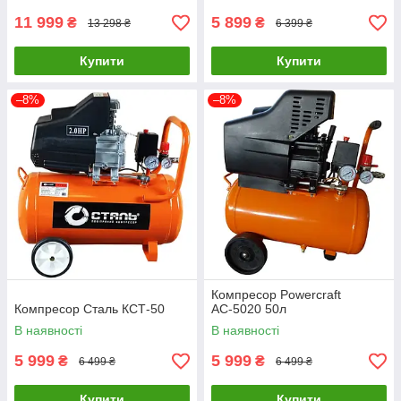
11 999
5 899
₴
₴
13 298 ₴
6 399 ₴
Купити
Купити
–8%
–8%
Компресор Powercraft
Компресор Сталь КСТ-50
АС-5020 50л
В наявності
В наявності
5 999
5 999
₴
₴
6 499 ₴
6 499 ₴
Купити
Купити