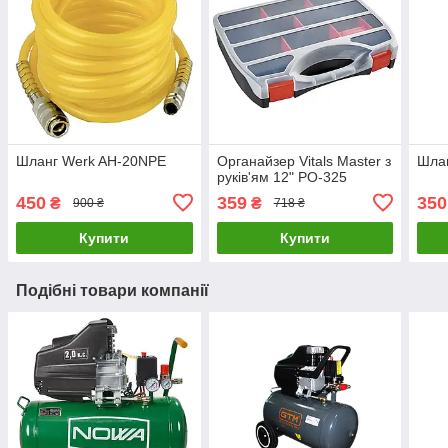
Шланг Werk AH-20NPE
Органайзер Vitals Master з
Шла
руків'ям 12" PO-325
450
359
350
₴
₴
900 ₴
718 ₴
Купити
Купити
Подібні товари компанії