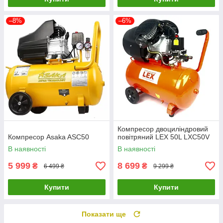
–8%
–6%
Компресор двоциліндровий
Компресор Asaka ASC50
повітряний LEX 50L LXC50V
В наявності
В наявності
5 999
8 699
₴
₴
6 499 ₴
9 299 ₴
Купити
Купити
Показати ще