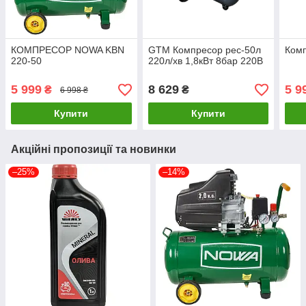
КОМПРЕСОР NOWA KBN
GTM Компресор рес-50л
Ком
220-50
220л/хв 1,8кВт 8бар 220В
5 999
8 629
5 9
₴
₴
6 998 ₴
Купити
Купити
Акційні пропозиції та новинки
–25%
–14%