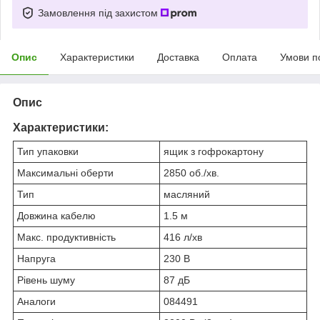
Замовлення під захистом
Опис
Характеристики
Доставка
Оплата
Умови п
Опис
Характеристики:
Тип упаковки
ящик з гофрокартону
Максимальні оберти
2850 об./хв.
Тип
масляний
Довжина кабелю
1.5 м
Макс. продуктивність
416 л/хв
Напруга
230 В
Рівень шуму
87 дБ
Аналоги
084491