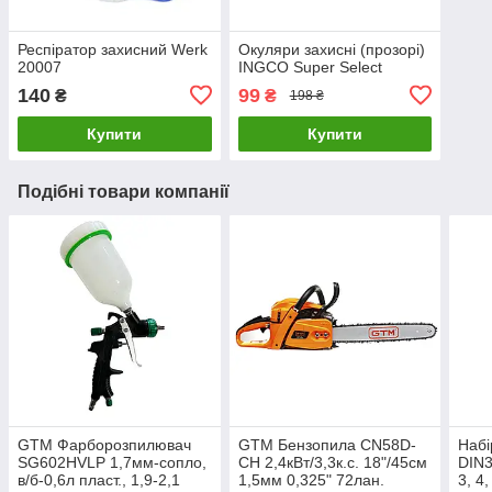
Респіратор захисний Werk
Окуляри захисні (прозорі)
20007
INGCO Super Select
140
99
₴
₴
198 ₴
Купити
Купити
Подібні товари компанії
GTM Фарборозпилювач
GTM Бензопила CN58D-
Набі
SG602HVLP 1,7мм-сопло,
CH 2,4кВт/3,3к.с. 18"/45см
DIN3
в/б-0,6л пласт., 1,9-2,1
1,5мм 0,325" 72лан.
3, 4,