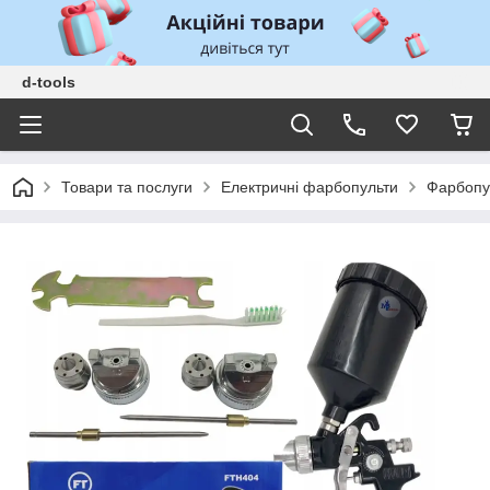
d-tools
Товари та послуги
Електричні фарбопульти
Фарбопул