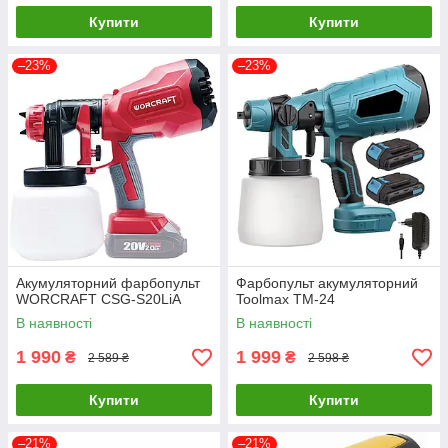
Купити
Купити
–23%
–23%
Акумуляторний фарбопульт
Фарбопульт акумуляторний
WORCRAFT CSG-S20LiA
Toolmax TM-24
В наявності
В наявності
1 990
1 999
₴
₴
2 589 ₴
2 598 ₴
Купити
Купити
–21%
–21%