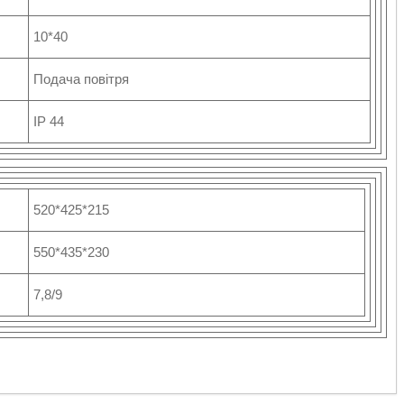
10*40
Подача повітря
IP 44
520*425*215
550*435*230
7,8/9