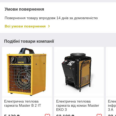
Умови повернення
Повернення товару впродовж 14 днів за домовленістю
Всі умови повернення
Подібні товари компанії
Електрична теплова
Електрична теплова
Елек
гармата Master B 2 IT
гармата від комах Master
інфр
EKO 3
3 A