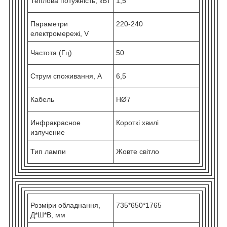
Теплова потужність, кВт
1,5
Параметри
220-240
електромережі, V
Частота (Гц)
50
Струм споживання, А
6,5
Кабель
НØ7
Инфракрасное
Короткі хвилі
излучение
Тип лампи
Жовте світло
Розміри обладнання,
735*650*1765
Д*Ш*В, мм