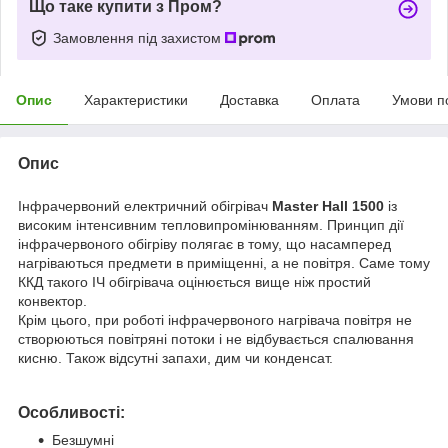
Що таке купити з Пром?
Замовлення під захистом
Опис
Характеристики
Доставка
Оплата
Умови п
Опис
Інфрачервоний електричний обігрівач
Master Hall 1500
із
високим інтенсивним тепловипромінюванням. Принцип дії
інфрачервоного обігріву полягає в тому, що насамперед
нагріваються предмети в приміщенні, а не повітря. Саме тому
ККД такого ІЧ обігрівача оцінюється вище ніж простий
конвектор.
Крім цього, при роботі інфрачервоного нагрівача повітря не
створюються повітряні потоки і не відбувається спалювання
кисню. Також відсутні запахи, дим чи конденсат.
Особливості:
Безшумні