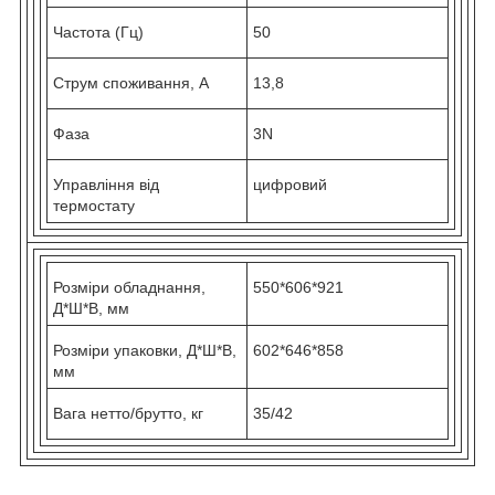
Частота (Гц)
50
Струм споживання, А
13,8
Фаза
3N
Управління від
цифровий
термостату
Розміри обладнання,
550*606*921
Д*Ш*В, мм
Розміри упаковки, Д*Ш*В,
602*646*858
мм
Вага нетто/брутто, кг
35/42