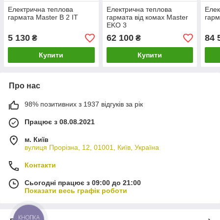
Електрична теплова
Електрична теплова
Елек
гармата Master B 2 IT
гармата від комах Master
гарм
EKO 3
5 130
62 100
84 
₴
₴
Купити
Купити
Про нас
98% позитивних з 1937 відгуків за рік
Працює з 08.08.2021
м. Київ
вулиця Прорізна, 12, 01001, Київ, Україна
Контакти
Сьогодні працює з 09:00 до 21:00
Показати весь графік роботи
КНОПКА