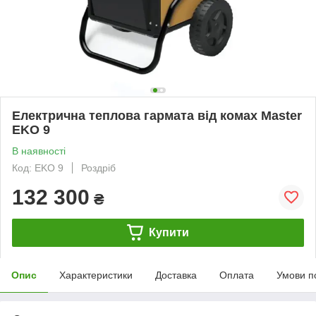
Електрична теплова гармата від комах Master
EKO 9
В наявності
Код: EKO 9
Роздріб
132 300
₴
Купити
Опис
Характеристики
Доставка
Оплата
Умови п