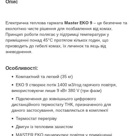
Опис
Електрична теплова гармата
Master EKO 9
– це безпечне та
екологічно чисте рішення для позбавлення від комах.
Принцип роботи полягає у підтримці температури у
приміщенні понад 45°C протягом кількох годин, що
призводить до гибелі комах, їх личинок та яєць від
зневоднення.
Особливості:
Компактний та легкий (35 кг)
ЕКО 9 створює потік 1400 м3/год гарячого повітря,
використовуючи лише 9 кВт 380 V (три фази)
Підключення до зовнішнього цифрового
дистанційного термостату ТНК, призначеного для
даного застосування, поставляється в комплекті
Термостат перегріву
Двигун із тепловим захистом
MASTER EKO рециркулює повітря у приміщенні,