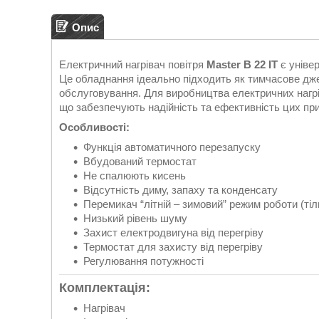
Опис
Електричний нагрівач повітря
Master B 22 IT
є уніве
Це обладнання ідеально підходить як тимчасове джер
обслуговування. Для виробництва електричних нагрі
що забезпечують надійність та ефективність цих при
Особливості:
Функція автоматичного перезапуску
Вбудований термостат
Не спалюють кисень
Відсутність диму, запаху та конденсату
Перемикач “літній – зимовий” режим роботи (тіл
Низький рівень шуму
Захист електродвигуна від перегріву
Термостат для захисту від перегріву
Регулювання потужності
Комплектація:
Нагрівач