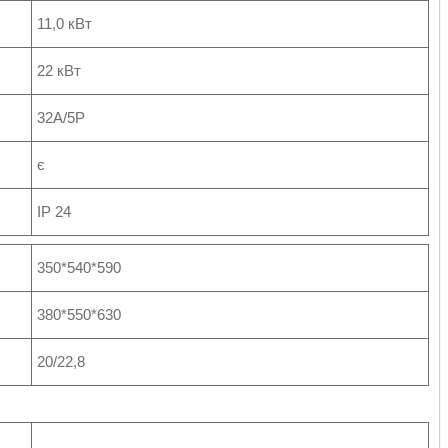
11,0 кВт
22 кВт
32А/5Р
є
IP 24
350*540*590
380*550*630
20/22,8