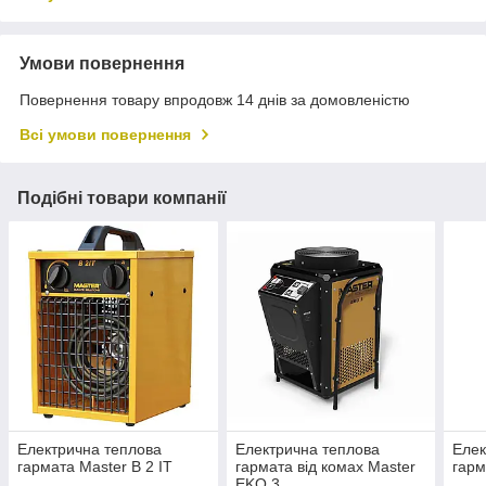
Умови повернення
Повернення товару впродовж 14 днів за домовленістю
Всі умови повернення
Подібні товари компанії
Електрична теплова
Електрична теплова
Елек
гармата Master B 2 IT
гармата від комах Master
гарм
EKO 3