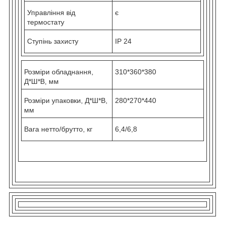
Управління від
є
термостату
Ступінь захисту
IP 24
Розміри обладнання,
310*360*380
Д*Ш*В, мм
Розміри упаковки, Д*Ш*В,
280*270*440
мм
Вага нетто/брутто, кг
6,4/6,8