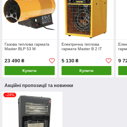
Газова теплова гармата
Електрична теплова
Елек
Master BLP 53 M
гармата Master B 2 IT
гарм
23 490
5 130
9 7
₴
₴
Купити
Купити
Акційні пропозиції та новинки
–24%