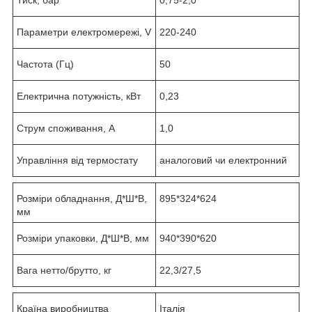
Параметри електромережі, V
220-240
Частота (Гц)
50
Електрична потужність, кВт
0,23
Струм споживання, А
1,0
Управління від термостату
аналоговий чи електронний
Розміри обладнання, Д*Ш*В,
895*324*624
мм
Розміри упаковки, Д*Ш*В, мм
940*390*620
Вага нетто/брутто, кг
22,3/27,5
Країна виробництва
Італія