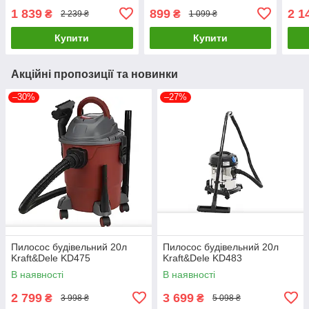
1 839
899
2 1
₴
₴
2 239 ₴
1 099 ₴
Купити
Купити
Акційні пропозиції та новинки
–30%
–27%
Пилосос будівельний 20л
Пилосос будівельний 20л
Kraft&Dele KD475
Kraft&Dele KD483
В наявності
В наявності
2 799
3 699
₴
₴
3 998 ₴
5 098 ₴