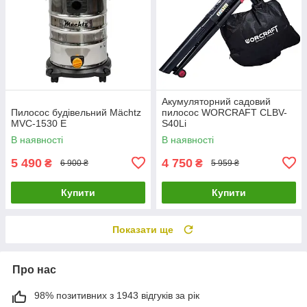
Акумуляторний садовий
Пилосос будівельний Mächtz
пилосос WORCRAFT CLBV-
MVC‑1530 Е
S40Li
В наявності
В наявності
5 490
4 750
₴
₴
6 900 ₴
5 959 ₴
Купити
Купити
Показати ще
Про нас
98% позитивних з 1943 відгуків за рік