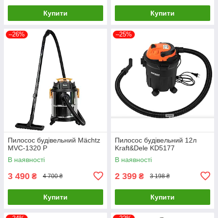
Купити
Купити
–26%
–25%
Пилосос будівельний Mächtz
Пилосос будівельний 12л
MVC-1320 P
Kraft&Dele KD5177
В наявності
В наявності
3 490
2 399
₴
₴
4 700 ₴
3 198 ₴
Купити
Купити