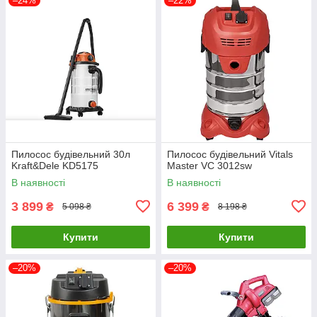
–24%
–22%
Пилосос будівельний 30л
Пилосос будівельний Vitals
Kraft&Dele KD5175
Master VC 3012sw
В наявності
В наявності
3 899
6 399
₴
₴
5 098 ₴
8 198 ₴
Купити
Купити
–20%
–20%