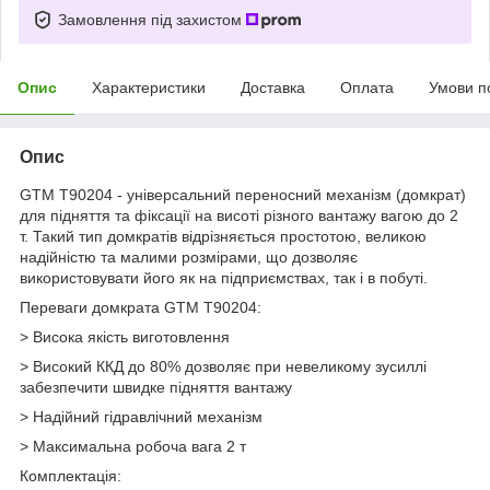
Замовлення під захистом
Опис
Характеристики
Доставка
Оплата
Умови п
Опис
GTM Т90204 - універсальний переносний механізм (домкрат)
для підняття та фіксації на висоті різного вантажу вагою до 2
т. Такий тип домкратів відрізняється простотою, великою
надійністю та малими розмірами, що дозволяє
використовувати його як на підприємствах, так і в побуті.
Переваги домкрата GTM Т90204:
> Висока якість виготовлення
> Високий ККД до 80% дозволяє при невеликому зусиллі
забезпечити швидке підняття вантажу
> Надійний гідравлічний механізм
> Максимальна робоча вага 2 т
Комплектація: