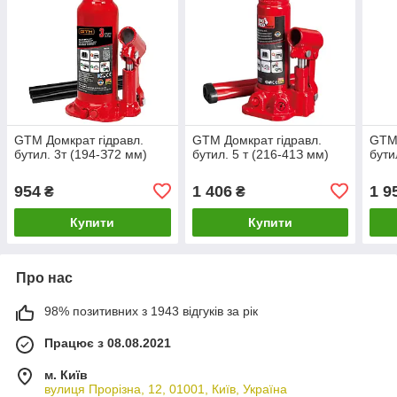
GTM Домкрат гідравл.
GTM Домкрат гідравл.
GTM 
бутил. 3т (194-З72 мм)
бутил. 5 т (216-41З мм)
бути
954
1 406
1 9
₴
₴
Купити
Купити
Про нас
98% позитивних з 1943 відгуків за рік
Працює з 08.08.2021
м. Київ
вулиця Прорізна, 12, 01001, Київ, Україна