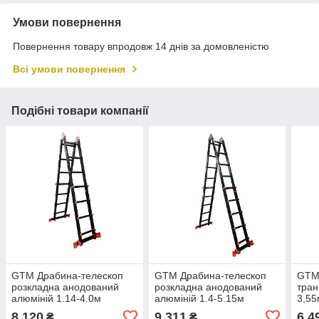
Умови повернення
Повернення товару впродовж 14 днів за домовленістю
Всі умови повернення
Подібні товари компанії
GTM Драбина-телескоп
GTM Драбина-телескоп
GTM
розкладна анодований
розкладна анодований
тран
алюміній 1.14-4.0м
алюміній 1.4-5.15м
3,55
алюм
8 120
9 311
6 4
₴
₴