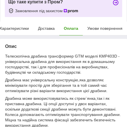
Що таке купити з Пром?
Замовлення під захистом
Характеристики
Доставка
Оплата
Умови повернення
Опис
Телескопічна драбина трансформер GTM моделі KMP403D -
універсальна драбина для використання як в домашньому
господарстві, так і для професіоналів на виробництвах,
будівництві чи складському господарстві.
Драбина має універсальну конструкцію,яка дозволяє
мінімізувати простір для зберігання та в той самий час
оптимізувати різні варіанти використання цієї драбини.
Драбина може використовуватись як стрем`янка,так і як
приставна драбина. Ці опції доступні у двох варіантах,
оскільки додаткові секції драбини можуть бути демонтовані.
Колеса допомагають оптимізувати транспортування драбини.
Міцна та надійна система фіксації забезпечить безпечність
використання драбини.