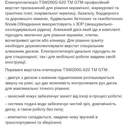
Електроплиткоріз TSW200G-620 ТМ GTM професійний
верстат призначений для різання керамічної, мармурової та
гранітних плит, покрівельної черепиці, базальту, бордюрного
та дорожнього каменю, будівельних бетонних та газобетонних
блоків.Обладнання використовують з ЗОР (змащувально-
охолоджувальна рідина). Алмазний диск який іде в комплекті
підходить виключно для різання кераміки, плитки,
вогнетривкої цегли або клінкеру. Для різання граніту
необхідно доукомплектовувати верстат спеціальним
алмазним диском. Електроплиткоріз ідеально підходить як
для стаціонарної, так і для мобільної роботи завдяки своїй
конструкції.
Переваги верстата-плиткоріза TSW200G-620 ТМ GTM:
- двигун з диском з ковзним підшипником розташовуються
зверху на рамі, що дає можливість контролювати рух диска
для максимально точного різання;
- захисний кожух забезпечує захист від іскор в процесі роботи;
- система подачі води забезпечує чистий зріз, довговічність
диску, а також роботу без пилу;
- компактно складається, завдяки чому зручний в
транспортуванні та зберіганні;