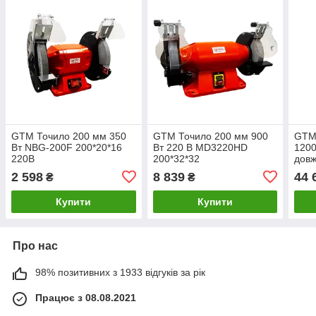
GTM Точило 200 мм 350
GTM Точило 200 мм 900
GTM 
Вт NBG-200F 200*20*16
Вт 220 В MD3220HD
1200
220В
200*32*32
довж
ручн
2 598
8 839
44 
₴
₴
Купити
Купити
Про нас
98% позитивних з 1933 відгуків за рік
Працює з 08.08.2021