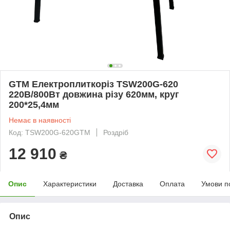
GTM Електроплиткоріз TSW200G-620
220В/800Вт довжина різу 620мм, круг
200*25,4мм
Немає в наявності
Код: TSW200G-620GTM
Роздріб
12 910
₴
Опис
Характеристики
Доставка
Оплата
Умови п
Опис