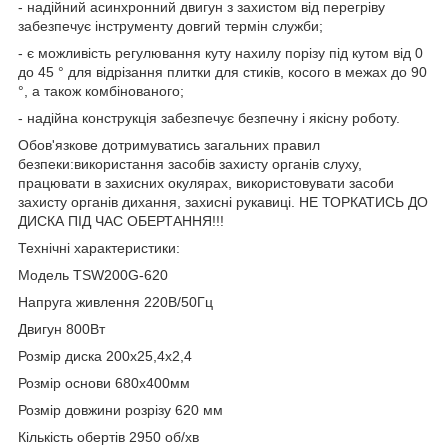
- надійний асинхронний двигун з захистом від перегріву
забезпечує інструменту довгий термін служби;
- є можливість регулювання куту нахилу порізу під кутом від 0
до 45 ° для відрізання плитки для стиків, косого в межах до 90
°, а також комбінованого;
- надійна конструкція забезпечує безпечну і якісну роботу.
Обов'язкове дотримуватись загальних правил
безпеки:використання засобів захисту органів слуху,
працювати в захисних окулярах, використовувати засоби
захисту органів дихання, захисні рукавиці. НЕ ТОРКАТИСЬ ДО
ДИСКА ПІД ЧАС ОБЕРТАННЯ!!!
Технічні характеристики:
Модель TSW200G-620
Напруга живлення 220В/50Гц
Двигун 800Вт
Розмір диска 200х25,4х2,4
Розмір основи 680х400мм
Розмір довжини розрізу 620 мм
Кількість обертів 2950 об/хв