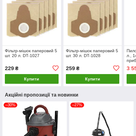
Фільтр-мішок паперовий 5
Фільтр-мішок паперовий 5
Пило
шт. 20 л. DT-1027
шт. 30 л. DT-1028
л., 
при
DT-
229
259
3 5
₴
₴
Купити
Купити
Акційні пропозиції та новинки
–30%
–27%