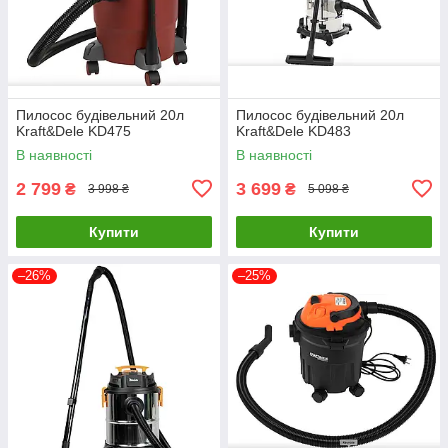
Пилосос будівельний 20л
Пилосос будівельний 20л
Kraft&Dele KD475
Kraft&Dele KD483
В наявності
В наявності
2 799
3 699
₴
₴
3 998 ₴
5 098 ₴
Купити
Купити
–26%
–25%