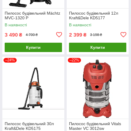
Пилосос будівельний Mächtz
Пилосос будівельний 12л
MVC-1320 P
Kraft&Dele KD5177
В наявності
В наявності
3 490
2 399
₴
₴
4 700 ₴
3 198 ₴
Купити
Купити
–24%
–22%
Пилосос будівельний 30л
Пилосос будівельний Vitals
Kraft&Dele KD5175
Master VC 3012sw