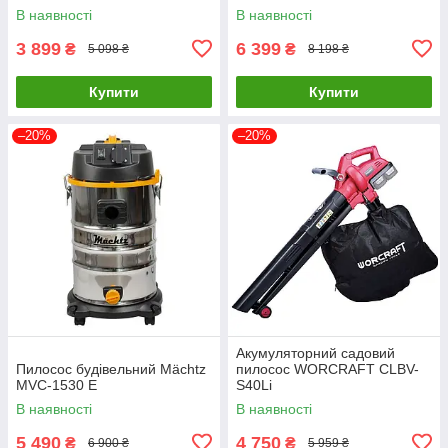
В наявності
В наявності
3 899
6 399
₴
₴
5 098 ₴
8 198 ₴
Купити
Купити
–20%
–20%
Акумуляторний садовий
Пилосос будівельний Mächtz
пилосос WORCRAFT CLBV-
MVC‑1530 Е
S40Li
В наявності
В наявності
5 490
4 750
₴
₴
6 900 ₴
5 959 ₴