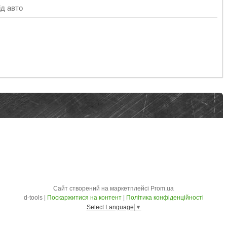
ід авто
Сайт створений на маркетплейсі
Prom.ua
d-tools |
Поскаржитися на контент
|
Політика конфіденційності
Select Language
▼