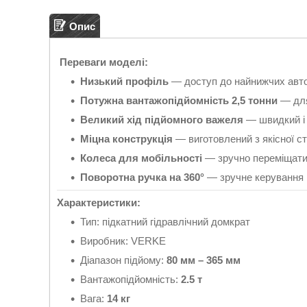
Опис
Переваги моделі:
Низький профіль
— доступ до найнижчих авто
Потужна вантажопідйомність 2,5 тонни
— для
Великий хід підйомного важеля
— швидкий і 
Міцна конструкція
— виготовлений з якісної ст
Колеса для мобільності
— зручно переміщати
Поворотна ручка на 360°
— зручне керування 
Характеристики:
Тип: підкатний гідравлічний домкрат
Виробник: VERKE
Діапазон підйому:
80 мм – 365 мм
Вантажопідйомність:
2.5 т
Вага:
14 кг