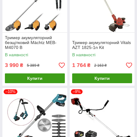
Тример акумуляторний
безщітковий Mächtz MEB-
Тример акумуляторний Vitals
M4070 B
AZT 1825-1n Kit
В наявності
В наявності
3 990
1 764
₴
₴
5 389 ₴
2 163 ₴
Купити
Купити
–10%
–9%