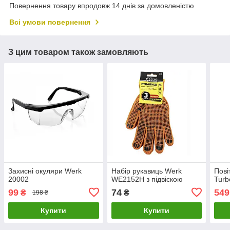
Повернення товару впродовж 14 днів за домовленістю
Всі умови повернення
З цим товаром також замовляють
Захисні окуляри Werk
Набір рукавиць Werk
Пові
20002
WE2152H з підвіскою
Turb
99
74
549
₴
₴
198 ₴
Купити
Купити