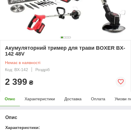
Акумуляторний тример для трави BOXER BX-
142 48V
Немає в наявності
Код: BX-142
Роздріб
2 399
₴
Опис
Характеристики
Доставка
Оплата
Умови п
Опис
Характеристики: