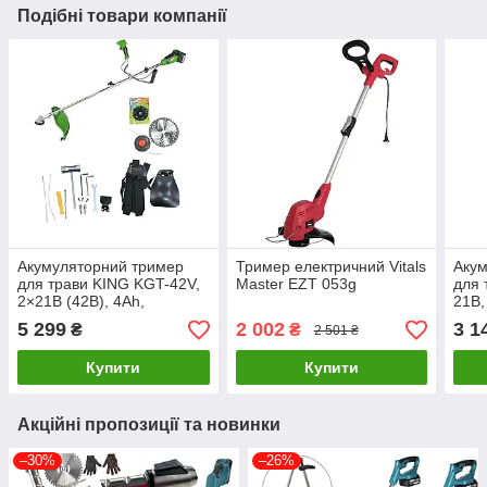
Подібні товари компанії
Акумуляторний тример
Тример електричний Vitals
Акум
для трави KING KGT-42V,
Master EZT 053g
для 
2×21В (42В), 4Ah,
21В,
безщітковий двигун, диск +
двиг
5 299
2 002
3 1
₴
₴
2 501 ₴
котушка, ремінь
штан
Купити
Купити
Акційні пропозиції та новинки
–30%
–26%