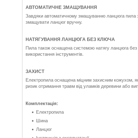
АВТОМАТИЧНЕ ЗМАЩУВАННЯ
Завдяки автоматичному змащуванню ланцюга пила з
змащувати ланцюг вручну.
НАТЯГУВАННЯ ЛАНЦЮГА БЕЗ КЛЮЧА
Пила також оснащена системою натягу ланцюга без 
використання інструментів.
ЗАХИСТ
Електропила оснащена міцним захисним кожухом, яки
ризик отримання травм від уламків деревини або ви
Комплектація:
Електропила
Шина
Ланцюг
Інструкція з експлуатації