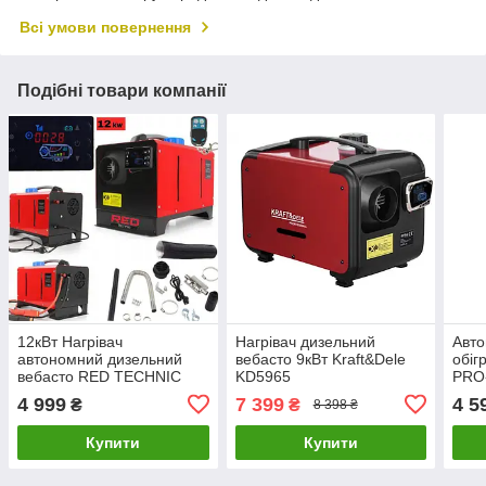
Всі умови повернення
Подібні товари компанії
12кВт Нагрівач
Нагрівач дизельний
Авто
автономний дизельний
вебасто 9кВт Kraft&Dele
обіг
вебасто RED TECHNIC
KD5965
PRO
RT0980
4 999
7 399
4 5
₴
₴
8 398 ₴
Купити
Купити