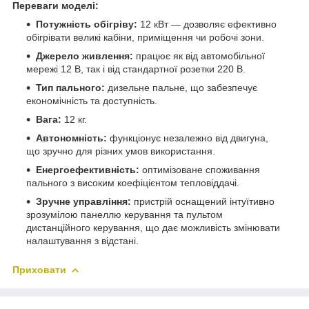
Переваги моделі:
Потужність обігріву:
12 кВт — дозволяє ефективно
обігрівати великі кабіни, приміщення чи робочі зони.
Джерело живлення:
працює як від автомобільної
мережі 12 В, так і від стандартної розетки 220 В.
Тип пального:
дизельне пальне, що забезпечує
економічність та доступність.
Вага:
12 кг.
Автономність:
функціонує незалежно від двигуна,
що зручно для різних умов використання.
Енергоефективність:
оптимізоване споживання
пального з високим коефіцієнтом тепловіддачі.
Зручне управління:
пристрій оснащений інтуїтивно
зрозумілою панеллю керування та пультом
дистанційного керування, що дає можливість змінювати
налаштування з відстані.
Приховати