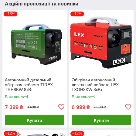
Акційні пропозиції та новинки
–13%
–12%
Автономний дизельний
Обігрівач автономний
обігрівач вебасто TIREX
дизельний вебасто LEX
TRH8KW 8кВт
LXOH8KW 8кВт
В наявності
В наявності
7 399
6 999
₴
₴
8 498 ₴
7 998 ₴
Купити
Купити
–12%
–12%