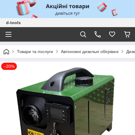
d-tools
Товари та послуги
Автономні дизельні обігрівачі
Диз
–20%