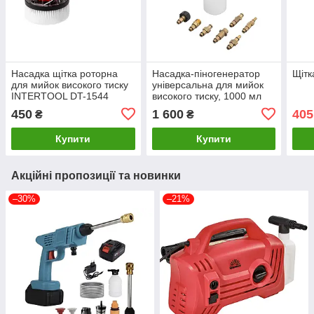
Насадка щітка роторна
Насадка-піногенератор
Щітк
для мийок високого тиску
універсальна для мийок
INTERTOOL DT-1544
високого тиску, 1000 мл
INTERTOOL DT-1536
450
1 600
405
₴
₴
Купити
Купити
Акційні пропозиції та новинки
–30%
–21%