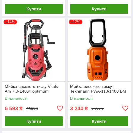
Купити
Купити
–14%
–12%
Мийка високого тиску Vitals
Мийка високого тиску
Am 7.0-140wr optimum
Tekhmann PWA-110/1400 BM
В наявності
В наявності
6 593
3 240
₴
₴
7 623 ₴
3 699 ₴
Купити
Купити