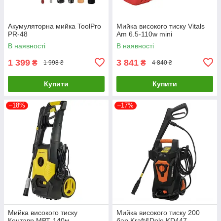
Акумуляторна мийка ToolPro
Мийка високого тиску Vitals
PR-48
Am 6.5-110w mini
В наявності
В наявності
1 399
3 841
₴
₴
1 998 ₴
4 840 ₴
Купити
Купити
–18%
–17%
Мийка високого тиску
Мийка високого тиску 200
Кентавр МВТ-140м
бар Kraft&Dele KD447