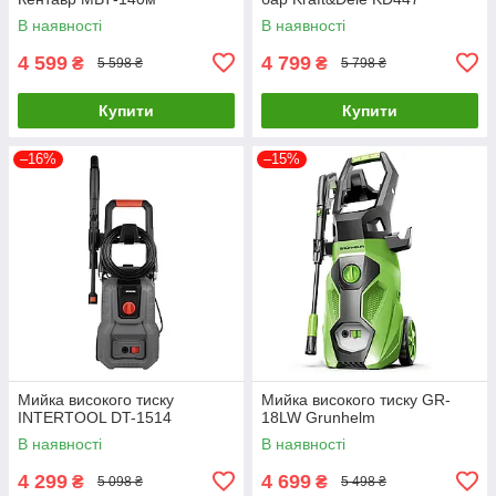
В наявності
В наявності
4 599
4 799
₴
₴
5 598 ₴
5 798 ₴
Купити
Купити
–16%
–15%
Мийка високого тиску
Мийка високого тиску GR-
INTERTOOL DT-1514
18LW Grunhelm
В наявності
В наявності
4 299
4 699
₴
₴
5 098 ₴
5 498 ₴