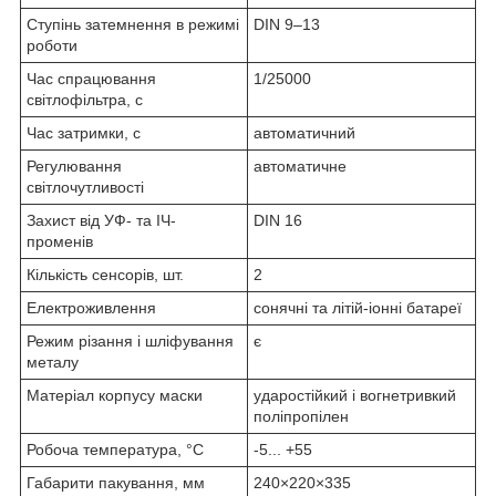
Ступінь затемнення в режимі
DIN 9‒13
роботи
Час спрацювання
1/25000
світлофільтра, с
Час затримки, с
автоматичний
Регулювання
автоматичне
світлочутливості
Захист від УФ- та ІЧ-
DIN 16
променів
Кількість сенсорів, шт.
2
Електроживлення
сонячні та літій-іонні батареї
Режим різання і шліфування
є
металу
Матеріал корпусу маски
ударостійкий і вогнетривкий
поліпропілен
Робоча температура, °C
-5... +55
Габарити пакування, мм
240×220×335