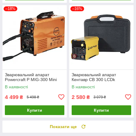
–18%
–16%
Зварювальний апарат
Зварювальний апарат
Powercraft P MIG-300 Mini
Кентавр СВ 300 LCDk
В наявності
В наявності
4 499
2 580
₴
₴
5 498 ₴
3 079 ₴
Купити
Купити
Показати ще