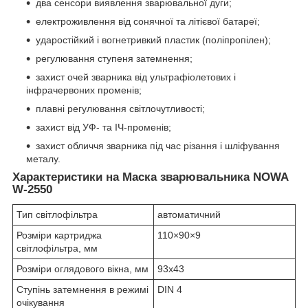
два сенсори виявлення зварювальної дуги;
електроживлення від сонячної та літієвої батареї;
ударостійкий і вогнетривкий пластик (поліпропілен);
регулювання ступеня затемнення;
захист очей зварника від ультрафіолетових і
інфрачервоних променів;
плавні регулювання світлочутливості;
захист від УФ- та ІЧ-променів;
захист обличчя зварника під час різання і шліфування
металу.
Характеристики на Маска зварювальника NOWA
W-2550
Тип світлофільтра
автоматичний
Розміри картриджа
110×90×9
світлофільтра, мм
Розміри оглядового вікна, мм
93х43
Ступінь затемнення в режимі
DIN 4
очікування