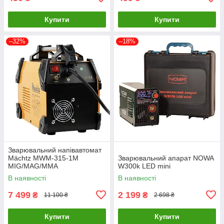
Купити
Купити
–32%
–18%
Зварювальний напівавтомат
Mächtz MWM-315-1M
Зварювальний апарат NOWA
MIG/MAG/MMA
W300k LED mini
В наявності
В наявності
7 499
2 199
₴
₴
11 100 ₴
2 698 ₴
Купити
Купити