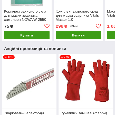
Комплект захисного скла
Комплект захисного скла
Маск
для маски зварника
для маски зварника Vitals
Vital
хамелеон NOWA W-2550
Master 1.0
75
298
1 0
₴
₴
397 ₴
Купити
Купити
Акційні пропозиції та новинки
–50%
–50%
Зварювальні електроди
Рукавички замшеві (фарби)