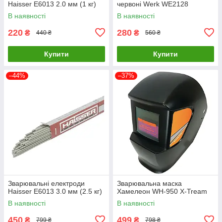
Haisser E6013 2.0 мм (1 кг)
червоні Werk WE2128
В наявності
В наявності
220
280
₴
₴
440 ₴
560 ₴
Купити
Купити
–44%
–37%
Зварювальні електроди
Зварювальна маска
Haisser E6013 3.0 мм (2.5 кг)
Хамелеон WH-950 X-Tream
В наявності
В наявності
450
499
₴
₴
799 ₴
798 ₴