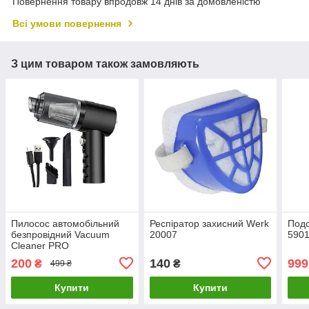
Повернення товару впродовж 14 днів за домовленістю
Всі умови повернення
З цим товаром також замовляють
Пилосос автомобільний
Респіратор захисний Werk
Под
безпровідний Vacuum
20007
590
Cleaner PRO
200
140
999
₴
₴
499 ₴
Купити
Купити