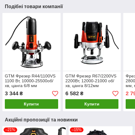
Подібні товари компанії
GTM Фрезер R44/1100VS
GTM Фрезер R67/2200VS
Фрез
1100 Вт, 10000-25500об/
2200Вт, 12000-21000 об/
2800
хв, цанга 6/8 мм
хв, цанга 8/12мм
мм, 
INT
3 344
6 582
2 7
₴
₴
Купити
Купити
Акційні пропозиції та новинки
–21%
–15%