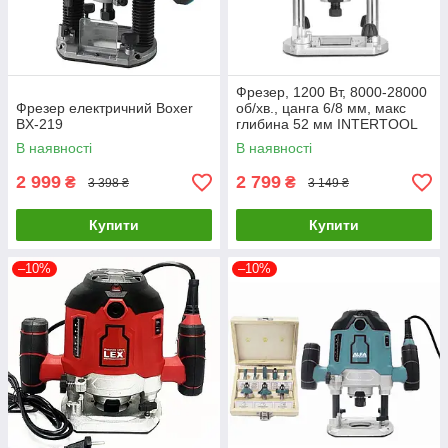
Фрезер, 1200 Вт, 8000-28000
Фрезер електричний Boxer
об/хв., цанга 6/8 мм, макс
BX-219
глибина 52 мм INTERTOOL
DT-0950
В наявності
В наявності
2 999
2 799
₴
₴
3 398 ₴
3 149 ₴
Купити
Купити
–10%
–10%