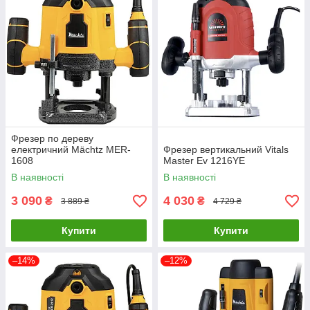
Фрезер по дереву
електричний Mächtz MER-
Фрезер вертикальний Vitals
1608
Master Ev 1216YE
В наявності
В наявності
3 090
4 030
₴
₴
3 889 ₴
4 729 ₴
Купити
Купити
–14%
–12%