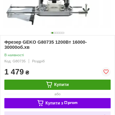
Фрезер GEKO G80735 1200Вт 16000-
30000об.хв
В наявності
Код: G80735
Роздріб
1 479
₴
Купити
або
Купити з