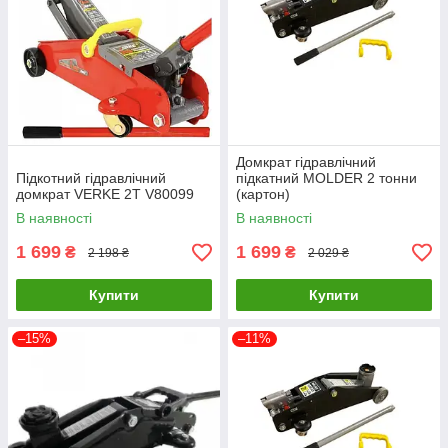
Домкрат гідравлічний
Підкотний гідравлічний
підкатний MOLDER 2 тонни
домкрат VERKE 2Т V80099
(картон)
В наявності
В наявності
1 699
1 699
₴
₴
2 198 ₴
2 029 ₴
Купити
Купити
–15%
–11%