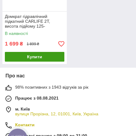
Домкрат гідравлічний
підкатний CARLIFE 2Т,
висота підйому 125-
305мм,картонна упаковка
В наявності
1 699
₴
1 899 ₴
Купити
Про нас
98% позитивних з 1943 відгуків за рік
Працює з 08.08.2021
м. Київ
вулиця Прорізна, 12, 01001, Київ, Україна
Контакти
Сьогодні працює з 09:00 до 21:00