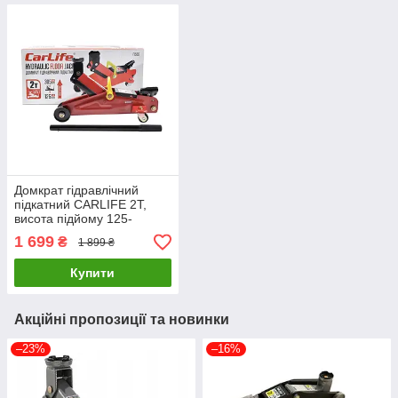
Домкрат гідравлічний
підкатний CARLIFE 2Т,
висота підйому 125-
305мм,картонна упаковка
1 699
₴
1 899 ₴
Купити
Акційні пропозиції та новинки
–23%
–16%