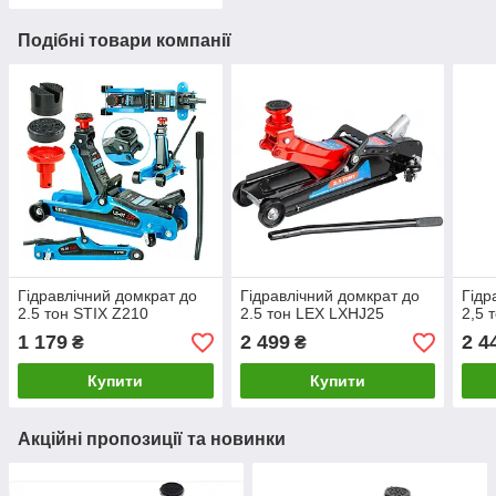
Подібні товари компанії
Гідравлічний домкрат до
Гідравлічний домкрат до
Гідр
2.5 тон STIX Z210
2.5 тон LEX LXHJ25
2,5 
1 179
2 499
2 4
₴
₴
Купити
Купити
Акційні пропозиції та новинки