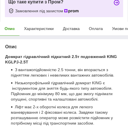
Що таке купити з Пром?
Замовлення під захистом
Опис
Характеристики
Доставка
Оплата
Умови п
Опис
Домкрат гідравлічний підкатний 2.5т подовжений KING
KGLPJ-2.5T
З вантажопідйомністю 2.5 тонни, він впорається з
підняттям легкових і невеликих вантажних автомобілів.
Низькопрофільний гідравлічний домкрат KING є
інструментом для зняття будь-якого типу автомобіля.
Підйомник до мінімуму 80 мм, що дає змогу піднімати
опущені, спортивні та налаштовані автомобілі.
Ліфт має 2-х оборотні колеса для легкого
маневрування і 2 фіксовані колеса. Завдяки такому
розташуванню оператор може розмістити підйомник у
потрібному місці під транспортним засобом.