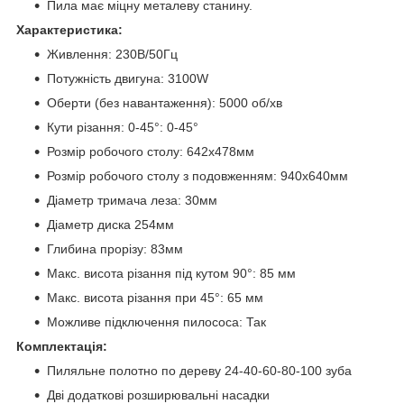
Пила має міцну металеву станину.
Характеристика:
Живлення: 230В/50Гц
Потужність двигуна: 3100W
Оберти (без навантаження): 5000 об/хв
Кути різання: 0-45°: 0-45°
Розмір робочого столу: 642х478мм
Розмір робочого столу з подовженням: 940x640мм
Діаметр тримача леза: 30мм
Діаметр диска 254мм
Глибина прорізу: 83мм
Макс. висота різання під кутом 90°: 85 мм
Макс. висота різання при 45°: 65 мм
Можливе підключення пилососа: Так
Комплектація:
Пиляльне полотно по дереву 24-40-60-80-100 зуба
Дві додаткові розширювальні насадки