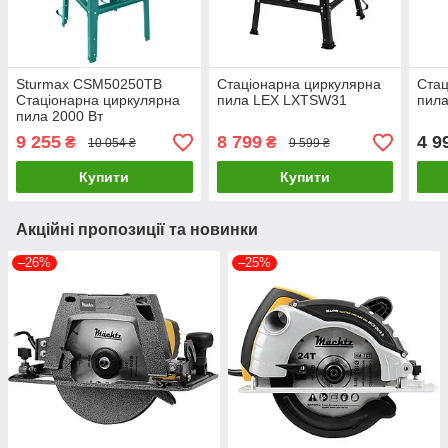
Sturmax CSM50250TB
Стаціонарна циркулярна
Стац
Стаціонарна циркулярна
пила LEX LXTSW31
пила
пила 2000 Вт
9 255
8 799
4 9
₴
₴
10 054 ₴
9 599 ₴
Купити
Купити
Акційні пропозиції та новинки
–26%
–25%