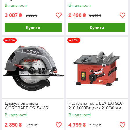
В наявності
В наявності
3 087
2 490
₴
₴
3 999 ₴
3 199 ₴
Купити
Купити
–20%
–17%
Циркулярна пила
Настільна пила LEX LXTS16-
WORCRAFT CS15-185
210 1600Вт. диск 210/30 мм
В наявності
В наявності
2 850
4 799
₴
₴
3 550 ₴
5 798 ₴