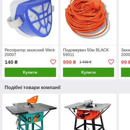
Респіратор захисний Werk
Подовжувач 50м BLACK
Захи
20007
59011
200
140
999
99
₴
₴
1 498 ₴
Купити
Купити
Подібні товари компанії