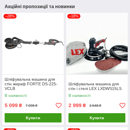
Акційні пропозиції та новинки
–28%
–18%
Шлiфувальна машина для
стiн жираф FORTE DS-225-
Шліфувальна машина для
VCLВ
стін і стелі LEX LXDWS15LS
В наявності
В наявності
5 099
2 999
₴
₴
7 098 ₴
3 648 ₴
Купити
Купити