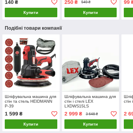
140
250
99
₴
₴
549 ₴
Купити
Купити
Подібні товари компанії
Шліфувальна машина для
Шліфувальна машина для
Шлі
стін та стель HEIDMANN
стін і стелі LEX
стін
P-39
LXDWS15LS
1 599
2 999
2 6
₴
₴
3 648 ₴
Купити
Купити