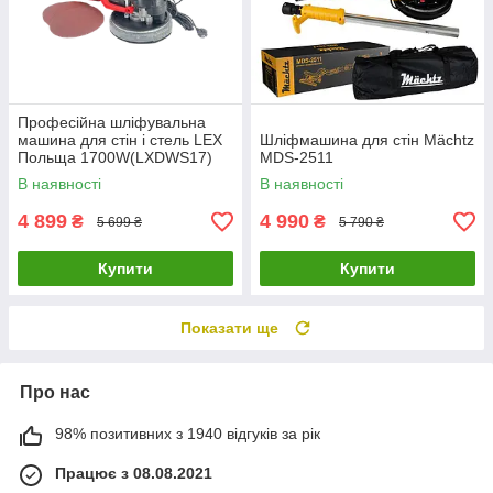
Професійна шліфувальна
машина для стін і стель LEX
Шліфмашина для стін Mächtz
Польща 1700W(LXDWS17)
MDS-2511
В наявності
В наявності
4 899
4 990
₴
₴
5 699 ₴
5 790 ₴
Купити
Купити
Показати ще
Про нас
98% позитивних з 1940 відгуків за рік
Працює з 08.08.2021