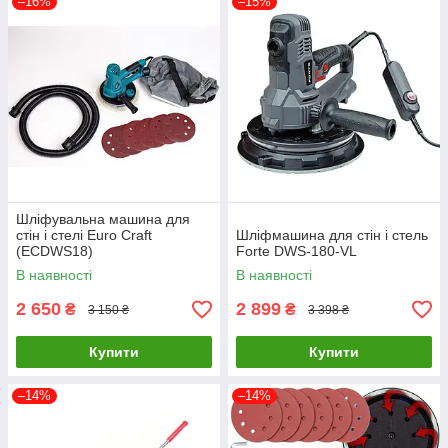
–16%
–15%
Шліфувальна машина для
стін і стелі Euro Craft
Шліфмашина для стін і стель
(ECDWS18)
Forte DWS-180-VL
В наявності
В наявності
2 650
2 899
₴
₴
3 150 ₴
3 398 ₴
Купити
Купити
–14%
–14%