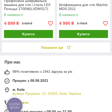
Професійна шліфувальна
машина для стін і стель LEX
Шліфмашина для стін Mächtz
Польща 1700W(LXDWS17)
MDS-2511
В наявності
В наявності
4 899
4 990
₴
₴
5 699 ₴
5 790 ₴
Купити
Купити
Показати ще
Про нас
98% позитивних з 1941 відгука за рік
Працює з 08.08.2021
м. Київ
вулиця Прорізна, 12, 01001, Київ, Україна
Контакти
КНОПКА
ЗВ'ЯЗКУ
Сьогодні працює з 09:00 до 21:00