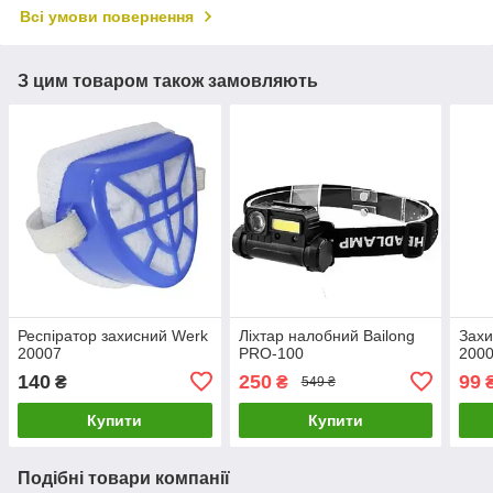
Всі умови повернення
З цим товаром також замовляють
Респіратор захисний Werk
Ліхтар налобний Bailong
Захи
20007
PRO-100
200
140
250
99
₴
₴
549 ₴
Купити
Купити
Подібні товари компанії