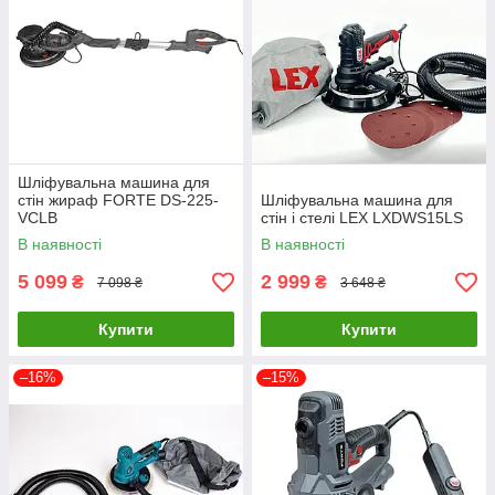
Шлiфувальна машина для
стiн жираф FORTE DS-225-
Шліфувальна машина для
VCLВ
стін і стелі LEX LXDWS15LS
В наявності
В наявності
5 099
2 999
₴
₴
7 098 ₴
3 648 ₴
Купити
Купити
–16%
–15%