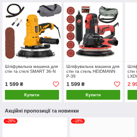
Шліфувальна машина для
Шліфувальна машина для
Шлі
стін та стелі SMART 36-N
стін та стель HEIDMANN
стін 
P-39
LXD
1 599
1 599
2 9
₴
₴
Купити
Купити
Акційні пропозиції та новинки
–28%
–18%