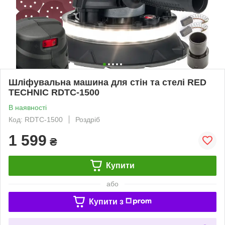
Шліфувальна машина для стін та стелі RED
TECHNIC RDTC-1500
В наявності
Код: RDTC-1500
Роздріб
1 599
₴
Купити
або
Купити з