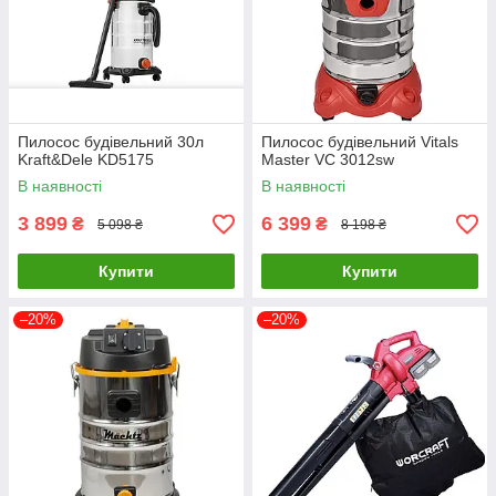
Пилосос будівельний 30л
Пилосос будівельний Vitals
Kraft&Dele KD5175
Master VC 3012sw
В наявності
В наявності
3 899
6 399
₴
₴
5 098 ₴
8 198 ₴
Купити
Купити
–20%
–20%