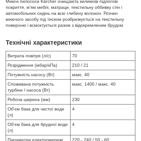
Миючі пилососи Kärcher очищають килимові підлогові
покриття, м'які меблі, матраци, текстильну оббивку стін і
автомобільних сидінь на всю глибину волокон. Розчин
миючого засобу під тиском розбризкується на текстильну
поверхню і всмоктується разом з відокремленим брудом.
Технічні характеристики
Витрата повітря (л/с)
70
Розрідження (мбар/кПа)
210 / 21
Потужність насосу (Вт)
макс. 40
Споживана потужність
макс. 1400 / макс. 40
турбіни / насоса (Вт)
Робоча ширина (мм)
230
Об'єм бака для чистої води
4
(л)
Об'єм бака для брудної води
4
(л)
Параметри електромережі
220 - 240 / 50 - 60