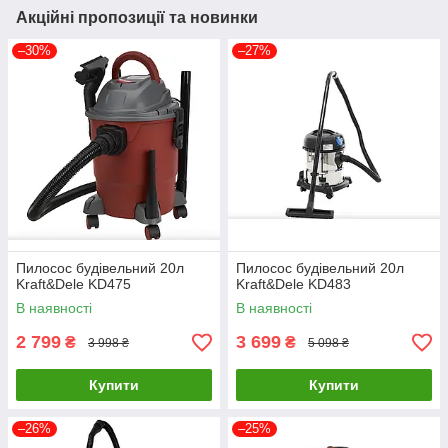
Акційні пропозиції та новинки
–30%
–27%
Пилосос будівельний 20л
Пилосос будівельний 20л
Kraft&Dele KD475
Kraft&Dele KD483
В наявності
В наявності
2 799
3 699
₴
₴
3 998 ₴
5 098 ₴
Купити
Купити
–26%
–25%