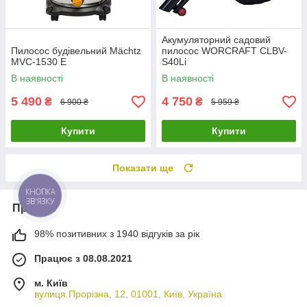
Акумуляторний садовий
Пилосос будівельний Mächtz
пилосос WORCRAFT CLBV-
MVC‑1530 Е
S40Li
В наявності
В наявності
5 490
4 750
₴
₴
6 900 ₴
5 959 ₴
Купити
Купити
Показати ще
КНОПКА
ЗВ'ЯЗКУ
Про нас
98% позитивних з 1940 відгуків за рік
Працює з 08.08.2021
м. Київ
вулиця Прорізна, 12, 01001, Київ, Україна