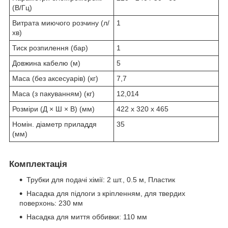
(В/Гц)
Витрата миючого розчину (л/
1
хв)
Тиск розпилення (бар)
1
Довжина кабелю (м)
5
Маса (без аксесуарів) (кг)
7,7
Маса (з пакуванням) (кг)
12,014
Розміри (Д × Ш × В) (мм)
422 x 320 x 465
Номін. діаметр приладдя
35
(мм)
Комплектація
Трубки для подачі хімії: 2 шт., 0.5 м, Пластик
Насадка для підлоги з кріпленням, для твердих
поверхонь: 230 мм
Насадка для миття оббивки: 110 мм