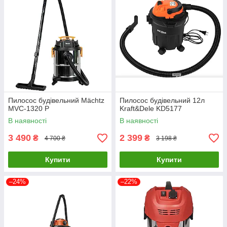
Пилосос будівельний Mächtz
Пилосос будівельний 12л
MVC-1320 P
Kraft&Dele KD5177
В наявності
В наявності
3 490
2 399
₴
₴
4 700 ₴
3 198 ₴
Купити
Купити
–24%
–22%