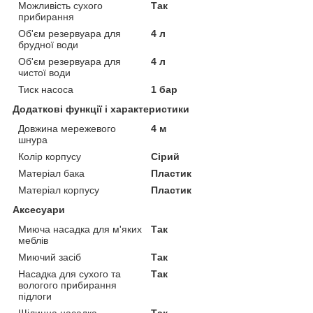
Можливість сухого
Так
прибирання
Об'єм резервуара для
4 л
брудної води
Об'єм резервуара для
4 л
чистої води
Тиск насоса
1 бар
Додаткові функції і характеристики
Довжина мережевого
4 м
шнура
Колір корпусу
Сірий
Матеріал бака
Пластик
Матеріал корпусу
Пластик
Аксесуари
Миюча насадка для м'яких
Так
меблів
Миючий засіб
Так
Насадка для сухого та
Так
вологого прибирання
підлоги
Щілинна насадка
Так