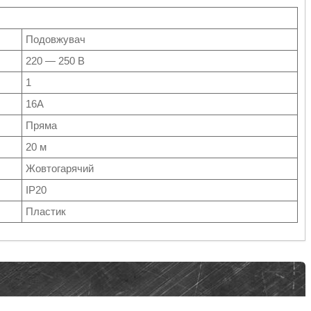
Подовжувач
220 — 250 В
1
16А
Пряма
20 м
Жовтогарячий
IP20
Пластик