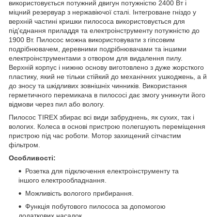
використовується потужний двигун потужністю 2400 Вт і
міцний резервуар з нержавіючої сталі. Інтегроване гніздо у
верхній частині кришки пилососа використовується для
під'єднання приладдя та електроінструменту потужністю до
1900 Вт. Пилосос можна використовувати з гіпсовим
подрібнювачем, деревними подрібнювачами та іншими
електроінструментами з отвором для видалення пилу.
Верхній корпус і нижню основу виготовлено з дуже жорсткого
пластику, який не тільки стійкий до механічних ушкоджень, а й
до зносу та шкідливих зовнішніх чинників. Використання
герметичного перемикача в пилососі дає змогу уникнути його
відмови через пил або вологу.
Пилосос TIREX збирає всі види забруднень, як сухих, так і
вологих. Колеса в основі пристрою полегшують переміщення
пристрою під час роботи. Мотор захищений сітчастим
фільтром.
Особливості:
Розетка для підключення електроінструменту та
іншого електрообладнання.
Можливість вологого прибирання.
Функція побутового пилососа за допомогою
додаткових насадок.