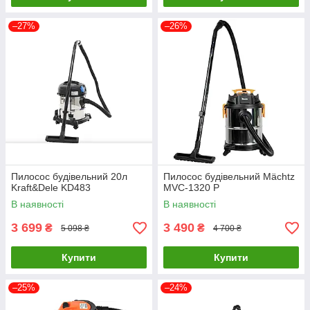
–27%
–26%
Пилосос будівельний 20л
Пилосос будівельний Mächtz
Kraft&Dele KD483
MVC-1320 P
В наявності
В наявності
3 699
3 490
₴
₴
5 098 ₴
4 700 ₴
Купити
Купити
–25%
–24%