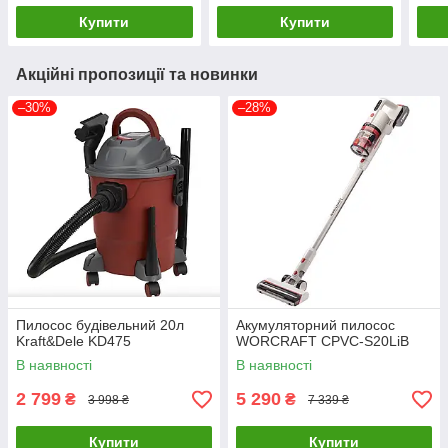
Купити
Купити
Акційні пропозиції та новинки
–30%
–28%
Пилосос будівельний 20л
Акумуляторний пилосос
Kraft&Dele KD475
WORCRAFT CPVC-S20LiB
В наявності
В наявності
2 799
5 290
₴
₴
3 998 ₴
7 339 ₴
Купити
Купити