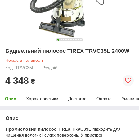
Будівельний пилосос TIREX TRVC35L 2400W
Немає в наявності
Код: TRVC35L
Роздріб
4 348
₴
Опис
Характеристики
Доставка
Оплата
Умови п
Опис
Промисловий пилосос TIREX TRVC35L
підходить для
чищення вологих і сухих поверхонь. У пристрої