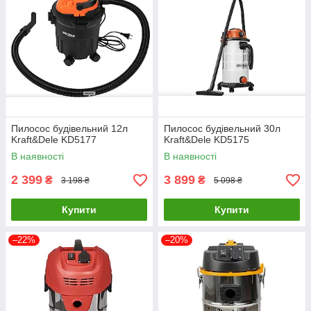
Пилосос будівельний 12л
Пилосос будівельний 30л
Kraft&Dele KD5177
Kraft&Dele KD5175
В наявності
В наявності
2 399
3 899
₴
₴
3 198 ₴
5 098 ₴
Купити
Купити
–22%
–20%