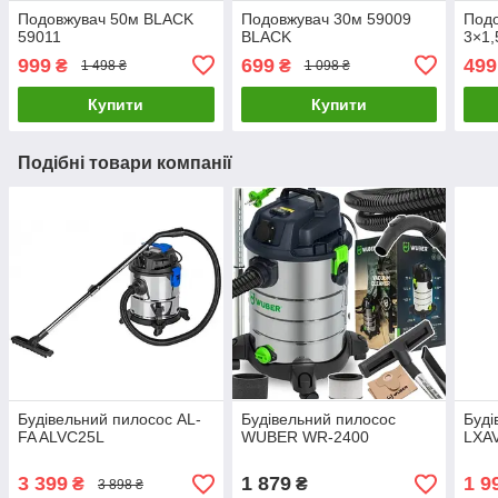
Подовжувач 50м BLACK
Подовжувач 30м 59009
Под
59011
BLACK
3×1,
999
699
499
₴
₴
1 498 ₴
1 098 ₴
Купити
Купити
Подібні товари компанії
Будівельний пилосос AL-
Будівельний пилосос
Буді
FA ALVC25L
WUBER WR-2400
LXA
3 399
1 879
1 9
₴
₴
3 898 ₴