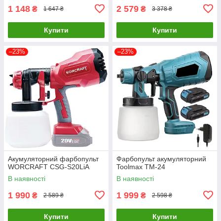
1 148
2 579
₴
₴
1 647 ₴
3 378 ₴
Купити
Купити
–23%
–23%
Акумуляторний фарбопульт
Фарбопульт акумуляторний
WORCRAFT CSG-S20LiA
Toolmax TM-24
В наявності
В наявності
1 990
1 999
₴
₴
2 589 ₴
2 598 ₴
Купити
Купити