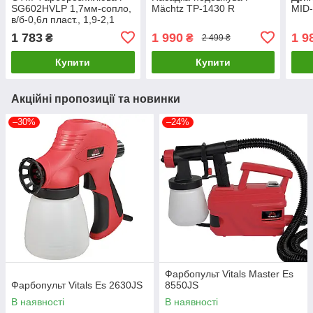
SG602HVLP 1,7мм-сопло,
Mächtz TP-1430 R
MID-
в/б-0,6л пласт., 1,9-2,1
бар, 250-300л/хв
1 783
1 990
1 9
₴
₴
2 499 ₴
Купити
Купити
Акційні пропозиції та новинки
–30%
–24%
Фарбопульт Vitals Master Es
Фарбопульт Vitals Es 2630JS
8550JS
В наявності
В наявності