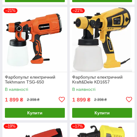
–21%
–21%
Фарбопульт електричний
Фарбопульт електричний
Tekhmann TSG-650
Kraft&Dele KD1657
В наявності
В наявності
1 899
1 899
₴
₴
2 398 ₴
2 398 ₴
Купити
Купити
–19%
–17%