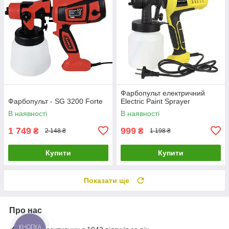
Фарбопульт електричний
Фарбопульт - SG 3200 Forte
Electric Paint Sprayer
В наявності
В наявності
1 749
999
₴
₴
2 148 ₴
1 198 ₴
Купити
Купити
Показати ще
Про нас
КНОПКА