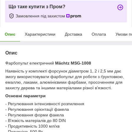
Що таке купити з Пром?
Замовлення під захистом
Опис
Характеристики
Доставка
Оплата
Умови п
Опис
Фарбопульт електричний
Mächtz MSG-1008
Наявність у комплекті форсунок діаметром 1, 2 і 2,5 мм дає
змогу використовувати фарбопульт для роботи з ґрунтовкою,
емаллю, лаками, алюмінієвими фарбами, просоченням для
захисту дерева та іншими матеріалами різної в'язкості.
Основні параметри
- Регулювання інтенсивності розпилення
- Регулювання орієнтації факела
- Регулювання форми факела
- В'язкість матеріалів до 80 DIN
- Продуктивність 1000 мл/хв
- Потужність 500 Вт