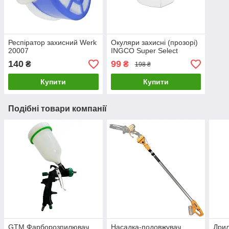
Респіратор захисний Werk
Окуляри захисні (прозорі)
20007
INGCO Super Select
140
99
₴
₴
198 ₴
Купити
Купити
Подібні товари компанії
GTM Фарборозпилювач
Насадка-подовжувач
Дрил