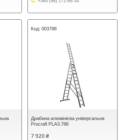
+380 (98) 171-85-30
003788
льна
Драбина алюмінієва універсальна
Procraft PLA3.788
7 920 ₴