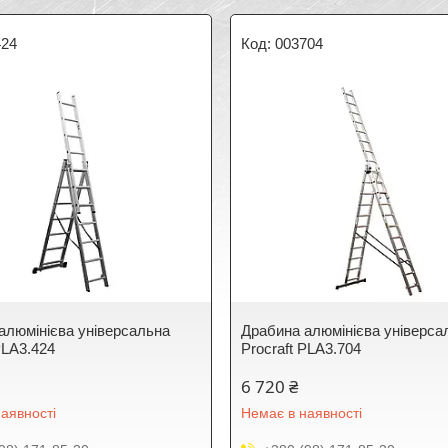
424
003704
алюмінієва універсальна
Драбина алюмінієва універса
PLA3.424
Procraft PLA3.704
6 720 ₴
аявності
Немає в наявності