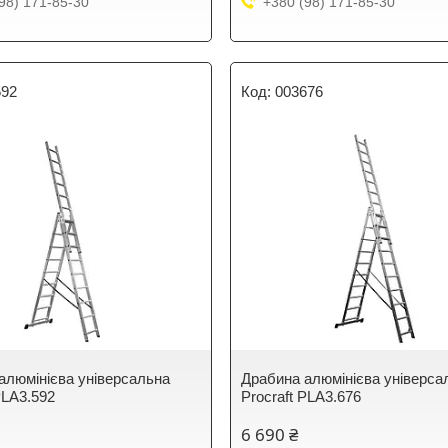
98) 171-85-30
+380 (98) 171-85-30
592
003676
алюмінієва універсальна
Драбина алюмінієва універса
PLA3.592
Procraft PLA3.676
6 690 ₴