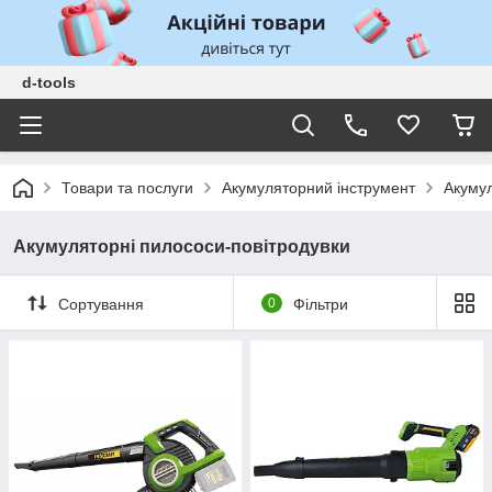
d-tools
Товари та послуги
Акумуляторний інструмент
Акумул
Акумуляторні пилососи-повітродувки
Сортування
0
Фільтри